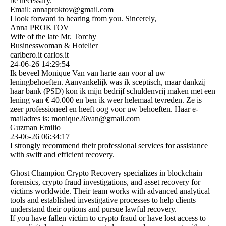
be necessary.
Email: annaproktov@gmail.com
I look forward to hearing from you. Sincerely,
Anna PROKTOV
Wife of the late Mr. Torchy
Businesswoman & Hotelier
carlbero.it carlos.it
24-06-26
14:29:54
Ik beveel Monique Van van harte aan voor al uw
leningbehoeften. Aanvankelijk was ik sceptisch, maar dankzij
haar bank (PSD) kon ik mijn bedrijf schuldenvrij maken met een
lening van € 40.000 en ben ik weer helemaal tevreden. Ze is
zeer professioneel en heeft oog voor uw behoeften. Haar e-
mailadres is: monique26van@gmail.com
Guzman Emilio
23-06-26
06:34:17
I strongly recommend their professional services for assistance
with swift and efficient recovery.
Ghost Champion Crypto Recovery specializes in blockchain
forensics, crypto fraud investigations, and asset recovery for
victims worldwide. Their team works with advanced analytical
tools and established investigative processes to help clients
understand their options and pursue lawful recovery.
If you have fallen victim to crypto fraud or have lost access to