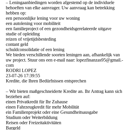
– Leningaanbiedingen worden afgestemd op de individuele
behoeften van elke aanvrager. Uw aanvraag kan betrekking
hebben op:
een persoonlijke lening voor uw woning
een autolening voor mobiliteit
een familieproject of een gezondheidsgerelateerde uitgave
studie of opleiding
reizen of vrijetijdsbesteding
contant geld
schuldconsolidatie of een lening
We bieden verschillende soorten leningen aan, afhankelijk van
uw project. Stuur ons een e-mail naar: lopezfinanzas95@­gmail.­
com
RODRI LOPEZ
23-07-26
17:39:55
Kredite, die Ihren Bedürfnissen entsprechen
– Wir bieten maßgeschneiderte Kredite an. Ihr Antrag kann sich
beziehen auf:
einen Privatkredit für Ihr Zuhause
einen Fahrzeugkredit für mehr Mobilität
ein Familienprojekt oder eine Gesundheitsausgabe
Studium oder Weiterbildung
Reisen oder Freizeitaktivitäten
Bargeld