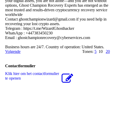
your digital assets, you are not alone—and you are not without
options, Ghost Champion Recovery Experts has emerged as the
most trusted and results-driven cryptocurrency recovery service
worldwide
Contact ghostchampionwizard@­gmail.­com if you need help in
recovering your lost crypto assets.
Telegram : https:­//­t.­me/­WizardGhosthacker
WhatsApp : +447383450230
Email : ghostchampionrecovery@­cyberservices.­com
Business hours are 24/7. Country of operation: United States.
Volgende
Tonen:
5
10
20
Contactformulier
Klik hier om het contactformulier
te openen