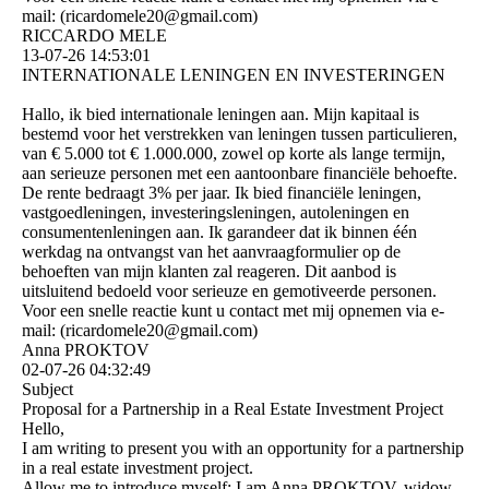
mail: (­ricardomele20@­gmail.­com)­
RICCARDO MELE
13-07-26
14:53:01
INTERNATIONALE LENINGEN EN INVESTERINGEN
Hallo, ik bied internationale leningen aan. Mijn kapitaal is
bestemd voor het verstrekken van leningen tussen particulieren,
van € 5.000 tot € 1.000.000, zowel op korte als lange termijn,
aan serieuze personen met een aantoonbare financiële behoefte.
De rente bedraagt ​​3% per jaar. Ik bied financiële leningen,
vastgoedleningen, investeringsleningen, autoleningen en
consumentenleningen aan. Ik garandeer dat ik binnen één
werkdag na ontvangst van het aanvraagformulier op de
behoeften van mijn klanten zal reageren. Dit aanbod is
uitsluitend bedoeld voor serieuze en gemotiveerde personen.
Voor een snelle reactie kunt u contact met mij opnemen via e-
mail: (­ricardomele20@­gmail.­com)­
Anna PROKTOV
02-07-26
04:32:49
Subject
Proposal for a Partnership in a Real Estate Investment Project
Hello,
I am writing to present you with an opportunity for a partnership
in a real estate investment project.
Allow me to introduce myself: I am Anna PROKTOV, widow