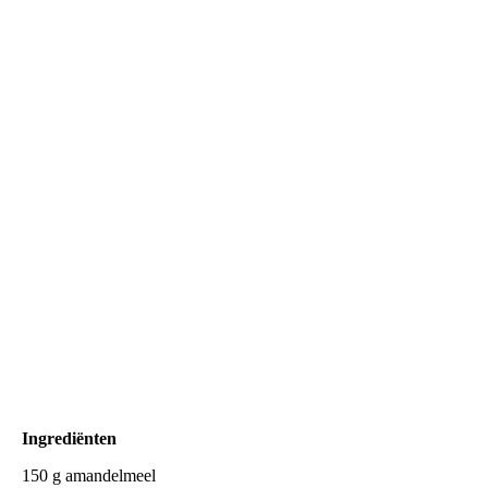
Snel een foto voor ze op zijn!
Ingrediënten
150 g amandelmeel