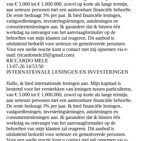
van € 5.000 tot € 1.000.000, zowel op korte als lange termijn,
aan serieuze personen met een aantoonbare financiële behoefte.
De rente bedraagt ​​3% per jaar. Ik bied financiële leningen,
vastgoedleningen, investeringsleningen, autoleningen en
consumentenleningen aan. Ik garandeer dat ik binnen één
werkdag na ontvangst van het aanvraagformulier op de
behoeften van mijn klanten zal reageren. Dit aanbod is
uitsluitend bedoeld voor serieuze en gemotiveerde personen.
Voor een snelle reactie kunt u contact met mij opnemen via e-
mail: (­ricardomele20@­gmail.­com)­
RICCARDO MELE
13-07-26
14:53:50
INTERNATIONALE LENINGEN EN INVESTERINGEN
Hallo, ik bied internationale leningen aan. Mijn kapitaal is
bestemd voor het verstrekken van leningen tussen particulieren,
van € 5.000 tot € 1.000.000, zowel op korte als lange termijn,
aan serieuze personen met een aantoonbare financiële behoefte.
De rente bedraagt ​​3% per jaar. Ik bied financiële leningen,
vastgoedleningen, investeringsleningen, autoleningen en
consumentenleningen aan. Ik garandeer dat ik binnen één
werkdag na ontvangst van het aanvraagformulier op de
behoeften van mijn klanten zal reageren. Dit aanbod is
uitsluitend bedoeld voor serieuze en gemotiveerde personen.
Voor een snelle reactie kunt u contact met mij opnemen via e-