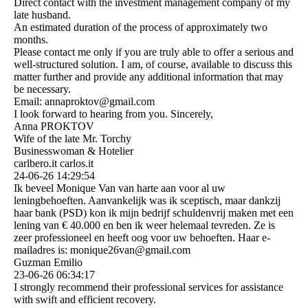
Direct contact with the investment management company of my
late husband.
An estimated duration of the process of approximately two
months.
Please contact me only if you are truly able to offer a serious and
well-structured solution. I am, of course, available to discuss this
matter further and provide any additional information that may
be necessary.
Email: annaproktov@gmail.com
I look forward to hearing from you. Sincerely,
Anna PROKTOV
Wife of the late Mr. Torchy
Businesswoman & Hotelier
carlbero.it carlos.it
24-06-26
14:29:54
Ik beveel Monique Van van harte aan voor al uw
leningbehoeften. Aanvankelijk was ik sceptisch, maar dankzij
haar bank (PSD) kon ik mijn bedrijf schuldenvrij maken met een
lening van € 40.000 en ben ik weer helemaal tevreden. Ze is
zeer professioneel en heeft oog voor uw behoeften. Haar e-
mailadres is: monique26van@gmail.com
Guzman Emilio
23-06-26
06:34:17
I strongly recommend their professional services for assistance
with swift and efficient recovery.