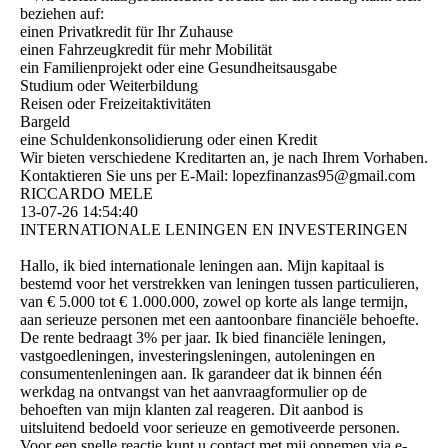
beziehen auf:
einen Privatkredit für Ihr Zuhause
einen Fahrzeugkredit für mehr Mobilität
ein Familienprojekt oder eine Gesundheitsausgabe
Studium oder Weiterbildung
Reisen oder Freizeitaktivitäten
Bargeld
eine Schuldenkonsolidierung oder einen Kredit
Wir bieten verschiedene Kreditarten an, je nach Ihrem Vorhaben.
Kontaktieren Sie uns per E-Mail: lopezfinanzas95@­gmail.­com
RICCARDO MELE
13-07-26
14:54:40
INTERNATIONALE LENINGEN EN INVESTERINGEN
Hallo, ik bied internationale leningen aan. Mijn kapitaal is
bestemd voor het verstrekken van leningen tussen particulieren,
van € 5.000 tot € 1.000.000, zowel op korte als lange termijn,
aan serieuze personen met een aantoonbare financiële behoefte.
De rente bedraagt ​​3% per jaar. Ik bied financiële leningen,
vastgoedleningen, investeringsleningen, autoleningen en
consumentenleningen aan. Ik garandeer dat ik binnen één
werkdag na ontvangst van het aanvraagformulier op de
behoeften van mijn klanten zal reageren. Dit aanbod is
uitsluitend bedoeld voor serieuze en gemotiveerde personen.
Voor een snelle reactie kunt u contact met mij opnemen via e-