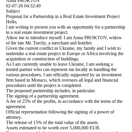
Anna PROKTOV
02-07-26
04:32:49
Subject
Proposal for a Partnership in a Real Estate Investment Project
Hello,
I am writing to present you with an opportunity for a partnership
in a real estate investment project.
Allow me to introduce myself: I am Anna PROKTOV, widow
of the late Mr. Torchy, a merchant and hotelier.
Given the current conflict in Ukraine, my family and I wish to
undertake a real estate project in Europe or Africa involving the
acquisition or construction of buildings.
As I am currently unable to leave Ukraine, I am seeking a
trusted partner who can represent me locally in handling the
various procedures. I am officially supported by an investment
firm based in Monaco, which oversees all legal and financial
procedures until the project is completed.
The proposed partnership includes, in particular:
The signing of a partnership agreement.
A fee of 25% of the profits, in accordance with the terms of the
agreement.
Official representation following the signing of a power of
attorney.
The release of 15% of the total value of the assets.
Assets estimated to be worth over 5,000,000 EUR.