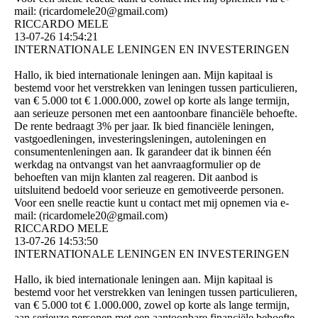
mail: (­ricardomele20@­gmail.­com)­
RICCARDO MELE
13-07-26
14:54:21
INTERNATIONALE LENINGEN EN INVESTERINGEN
Hallo, ik bied internationale leningen aan. Mijn kapitaal is
bestemd voor het verstrekken van leningen tussen particulieren,
van € 5.000 tot € 1.000.000, zowel op korte als lange termijn,
aan serieuze personen met een aantoonbare financiële behoefte.
De rente bedraagt ​​3% per jaar. Ik bied financiële leningen,
vastgoedleningen, investeringsleningen, autoleningen en
consumentenleningen aan. Ik garandeer dat ik binnen één
werkdag na ontvangst van het aanvraagformulier op de
behoeften van mijn klanten zal reageren. Dit aanbod is
uitsluitend bedoeld voor serieuze en gemotiveerde personen.
Voor een snelle reactie kunt u contact met mij opnemen via e-
mail: (­ricardomele20@­gmail.­com)­
RICCARDO MELE
13-07-26
14:53:50
INTERNATIONALE LENINGEN EN INVESTERINGEN
Hallo, ik bied internationale leningen aan. Mijn kapitaal is
bestemd voor het verstrekken van leningen tussen particulieren,
van € 5.000 tot € 1.000.000, zowel op korte als lange termijn,
aan serieuze personen met een aantoonbare financiële behoefte.