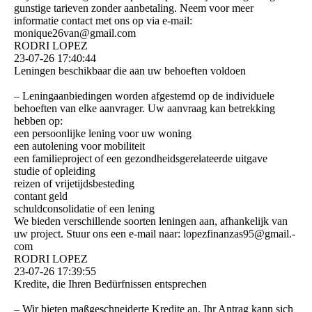
gunstige tarieven zonder aanbetaling. Neem voor meer
informatie contact met ons op via e-mail:
monique26van@gmail.com
RODRI LOPEZ
23-07-26
17:40:44
Leningen beschikbaar die aan uw behoeften voldoen
– Leningaanbiedingen worden afgestemd op de individuele
behoeften van elke aanvrager. Uw aanvraag kan betrekking
hebben op:
een persoonlijke lening voor uw woning
een autolening voor mobiliteit
een familieproject of een gezondheidsgerelateerde uitgave
studie of opleiding
reizen of vrijetijdsbesteding
contant geld
schuldconsolidatie of een lening
We bieden verschillende soorten leningen aan, afhankelijk van
uw project. Stuur ons een e-mail naar: lopezfinanzas95@­gmail.­
com
RODRI LOPEZ
23-07-26
17:39:55
Kredite, die Ihren Bedürfnissen entsprechen
– Wir bieten maßgeschneiderte Kredite an. Ihr Antrag kann sich