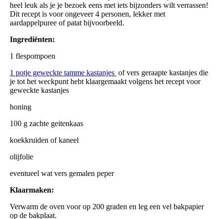
heel leuk als je je bezoek eens met iets bijzonders wilt verrassen!
Dit recept is voor ongeveer 4 personen, lekker met
aardappelpuree of patat bijvoorbeeld.
Ingrediënten:
1 flespompoen
1 potje geweckte tamme kastanjes
of vers geraapte kastanjes die
je tot het weckpunt hebt klaargemaakt volgens het recept voor
geweckte kastanjes
honing
100 g zachte geitenkaas
koekkruiden of kaneel
olijfolie
eventueel wat vers gemalen peper
Klaarmaken:
Verwarm de oven voor op 200 graden en leg een vel bakpapier
op de bakplaat.