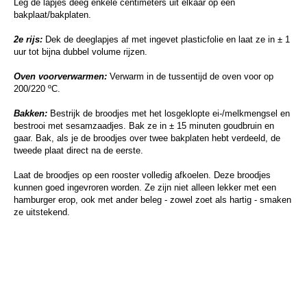
Leg de lapjes deeg enkele centimeters uit elkaar op een
bakplaat/bakplaten.
2e rijs:
Dek de deeglapjes af met ingevet plasticfolie en laat ze in ± 1
uur tot bijna dubbel volume rijzen.
Oven voorverwarmen:
Verwarm in de tussentijd de oven voor op
200/220 ºC.
Bakken:
Bestrijk de broodjes met het losgeklopte ei-/melkmengsel en
bestrooi met sesamzaadjes. Bak ze in ± 15 minuten goudbruin en
gaar. Bak, als je de broodjes over twee bakplaten hebt verdeeld, de
tweede plaat direct na de eerste.
Laat de broodjes op een rooster volledig afkoelen. Deze broodjes
kunnen goed ingevroren worden. Ze zijn niet alleen lekker met een
hamburger erop, ook met ander beleg - zowel zoet als hartig - smaken
ze uitstekend.