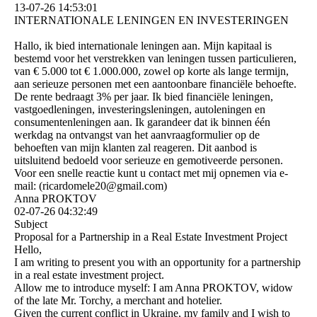
13-07-26
14:53:01
INTERNATIONALE LENINGEN EN INVESTERINGEN
Hallo, ik bied internationale leningen aan. Mijn kapitaal is
bestemd voor het verstrekken van leningen tussen particulieren,
van € 5.000 tot € 1.000.000, zowel op korte als lange termijn,
aan serieuze personen met een aantoonbare financiële behoefte.
De rente bedraagt ​​3% per jaar. Ik bied financiële leningen,
vastgoedleningen, investeringsleningen, autoleningen en
consumentenleningen aan. Ik garandeer dat ik binnen één
werkdag na ontvangst van het aanvraagformulier op de
behoeften van mijn klanten zal reageren. Dit aanbod is
uitsluitend bedoeld voor serieuze en gemotiveerde personen.
Voor een snelle reactie kunt u contact met mij opnemen via e-
mail: (­ricardomele20@­gmail.­com)­
Anna PROKTOV
02-07-26
04:32:49
Subject
Proposal for a Partnership in a Real Estate Investment Project
Hello,
I am writing to present you with an opportunity for a partnership
in a real estate investment project.
Allow me to introduce myself: I am Anna PROKTOV, widow
of the late Mr. Torchy, a merchant and hotelier.
Given the current conflict in Ukraine, my family and I wish to