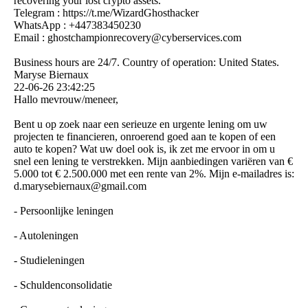
recovering your lost crypto assets.
Telegram : https:­//­t.­me/­WizardGhosthacker
WhatsApp : +447383450230
Email : ghostchampionrecovery@­cyberservices.­com
Business hours are 24/7. Country of operation: United States.
Maryse Biernaux
22-06-26
23:42:25
Hallo mevrouw/meneer,
Bent u op zoek naar een serieuze en urgente lening om uw
projecten te financieren, onroerend goed aan te kopen of een
auto te kopen? Wat uw doel ook is, ik zet me ervoor in om u
snel een lening te verstrekken. Mijn aanbiedingen variëren van €
5.000 tot € 2.500.000 met een rente van 2%. Mijn e-mailadres is:
d.­marysebiernaux@­gmail.­com
- Persoonlijke leningen
- Autoleningen
- Studieleningen
- Schuldenconsolidatie