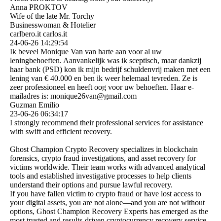
Anna PROKTOV
Wife of the late Mr. Torchy
Businesswoman & Hotelier
carlbero.it carlos.it
24-06-26
14:29:54
Ik beveel Monique Van van harte aan voor al uw
leningbehoeften. Aanvankelijk was ik sceptisch, maar dankzij
haar bank (PSD) kon ik mijn bedrijf schuldenvrij maken met een
lening van € 40.000 en ben ik weer helemaal tevreden. Ze is
zeer professioneel en heeft oog voor uw behoeften. Haar e-
mailadres is: monique26van@gmail.com
Guzman Emilio
23-06-26
06:34:17
I strongly recommend their professional services for assistance
with swift and efficient recovery.
Ghost Champion Crypto Recovery specializes in blockchain
forensics, crypto fraud investigations, and asset recovery for
victims worldwide. Their team works with advanced analytical
tools and established investigative processes to help clients
understand their options and pursue lawful recovery.
If you have fallen victim to crypto fraud or have lost access to
your digital assets, you are not alone—and you are not without
options, Ghost Champion Recovery Experts has emerged as the
most trusted and results-driven cryptocurrency recovery service