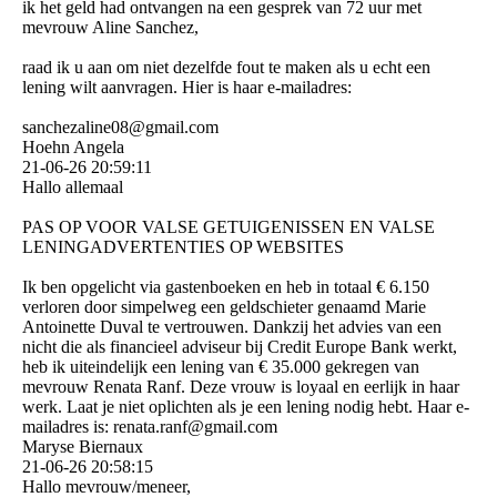
ik het geld had ontvangen na een gesprek van 72 uur met
mevrouw Aline Sanchez,
raad ik u aan om niet dezelfde fout te maken als u echt een
lening wilt aanvragen. Hier is haar e-mailadres:
sanchezaline08@­gmail.­com
Hoehn Angela
21-06-26
20:59:11
Hallo allemaal
PAS OP VOOR VALSE GETUIGENISSEN EN VALSE
LENINGADVERTENTIES OP WEBSITES
Ik ben opgelicht via gastenboeken en heb in totaal € 6.150
verloren door simpelweg een geldschieter genaamd Marie
Antoinette Duval te vertrouwen. Dankzij het advies van een
nicht die als financieel adviseur bij Credit Europe Bank werkt,
heb ik uiteindelijk een lening van € 35.000 gekregen van
mevrouw Renata Ranf. Deze vrouw is loyaal en eerlijk in haar
werk. Laat je niet oplichten als je een lening nodig hebt. Haar e-
mailadres is: renata.ranf@gmail.com
Maryse Biernaux
21-06-26
20:58:15
Hallo mevrouw/meneer,