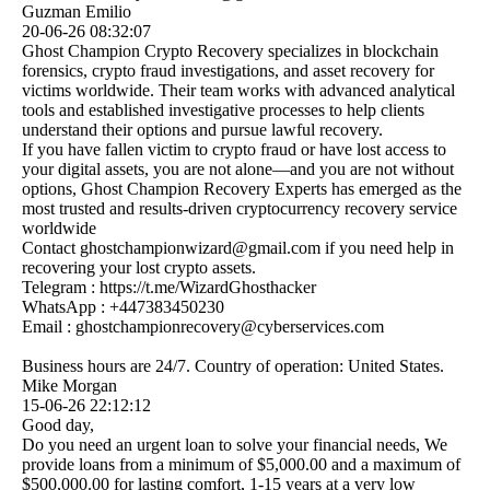
Guzman Emilio
20-06-26
08:32:07
Ghost Champion Crypto Recovery specializes in blockchain
forensics, crypto fraud investigations, and asset recovery for
victims worldwide. Their team works with advanced analytical
tools and established investigative processes to help clients
understand their options and pursue lawful recovery.
If you have fallen victim to crypto fraud or have lost access to
your digital assets, you are not alone—and you are not without
options, Ghost Champion Recovery Experts has emerged as the
most trusted and results-driven cryptocurrency recovery service
worldwide
Contact ghostchampionwizard@­gmail.­com if you need help in
recovering your lost crypto assets.
Telegram : https:­//­t.­me/­WizardGhosthacker
WhatsApp : +447383450230
Email : ghostchampionrecovery@­cyberservices.­com
Business hours are 24/7. Country of operation: United States.
Mike Morgan
15-06-26
22:12:12
Good day,
Do you need an urgent loan to solve your financial needs, We
provide loans from a minimum of $5,000.00 and a maximum of
$500,000.00 for lasting comfort, 1-15 years at a very low