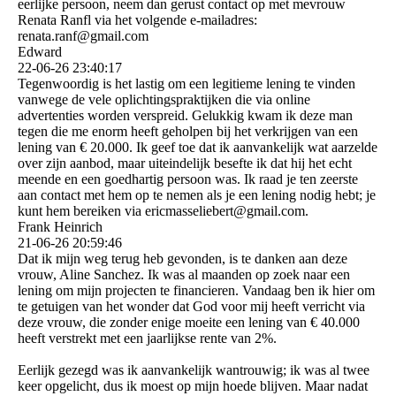
eerlijke persoon, neem dan gerust contact op met mevrouw
Renata Ranfl via het volgende e-mailadres:
renata.ranf@gmail.com
Edward
22-06-26
23:40:17
Tegenwoordig is het lastig om een ​​legitieme lening te vinden
vanwege de vele oplichtingspraktijken die via online
advertenties worden verspreid. Gelukkig kwam ik deze man
tegen die me enorm heeft geholpen bij het verkrijgen van een
lening van € 20.000. Ik geef toe dat ik aanvankelijk wat aarzelde
over zijn aanbod, maar uiteindelijk besefte ik dat hij het echt
meende en een goedhartig persoon was. Ik raad je ten zeerste
aan contact met hem op te nemen als je een lening nodig hebt; je
kunt hem bereiken via ericmasseliebert@­gmail.­com.­
Frank Heinrich
21-06-26
20:59:46
Dat ik mijn weg terug heb gevonden, is te danken aan deze
vrouw, Aline Sanchez. Ik was al maanden op zoek naar een
lening om mijn projecten te financieren. Vandaag ben ik hier om
te getuigen van het wonder dat God voor mij heeft verricht via
deze vrouw, die zonder enige moeite een lening van € 40.000
heeft verstrekt met een jaarlijkse rente van 2%.
Eerlijk gezegd was ik aanvankelijk wantrouwig; ik was al twee
keer opgelicht, dus ik moest op mijn hoede blijven. Maar nadat