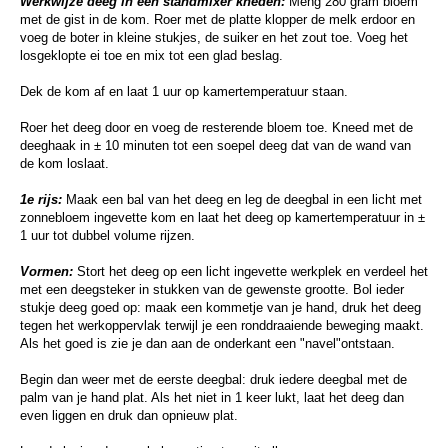
Werkwijze deeg in een standmixer
kneden
:
Meng 280 gram bloem
met de gist in de kom. Roer met de platte klopper de melk erdoor en
voeg de boter in kleine stukjes, de suiker en het zout toe. Voeg het
losgeklopte ei toe en mix tot een glad beslag.
Dek de kom af en laat 1 uur op kamertemperatuur staan.
Roer het deeg door en voeg de resterende bloem toe. Kneed met de
deeghaak in ± 10 minuten tot een soepel deeg dat van de wand van
de kom loslaat.
1e rijs:
Maak een bal van het deeg en leg de deegbal in een licht met
zonnebloem ingevette kom en laat het deeg op kamertemperatuur in ±
1 uur tot dubbel volume rijzen.
Vormen:
Stort het deeg op een licht ingevette werkplek en verdeel het
met een deegsteker in stukken van de gewenste grootte. Bol ieder
stukje deeg goed op: maak een kommetje van je hand, druk het deeg
tegen het werkoppervlak terwijl je een ronddraaiende beweging maakt.
Als het goed is zie je dan aan de onderkant een "navel"ontstaan.
Begin dan weer met de eerste deegbal: druk iedere deegbal met de
palm van je hand plat. Als het niet in 1 keer lukt, laat het deeg dan
even liggen en druk dan opnieuw plat.