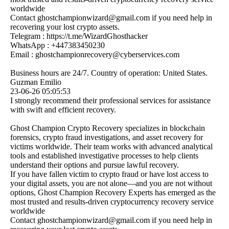
worldwide
Contact ghostchampionwizard@­gmail.­com if you need help in
recovering your lost crypto assets.
Telegram : https:­//­t.­me/­WizardGhosthacker
WhatsApp : +447383450230
Email : ghostchampionrecovery@­cyberservices.­com
Business hours are 24/7. Country of operation: United States.
Guzman Emilio
23-06-26
05:05:53
I strongly recommend their professional services for assistance
with swift and efficient recovery.
Ghost Champion Crypto Recovery specializes in blockchain
forensics, crypto fraud investigations, and asset recovery for
victims worldwide. Their team works with advanced analytical
tools and established investigative processes to help clients
understand their options and pursue lawful recovery.
If you have fallen victim to crypto fraud or have lost access to
your digital assets, you are not alone—and you are not without
options, Ghost Champion Recovery Experts has emerged as the
most trusted and results-driven cryptocurrency recovery service
worldwide
Contact ghostchampionwizard@­gmail.­com if you need help in