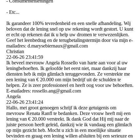
- Consumentenleningen
- Etc...
Ik garandeer 100% tevredenheid en een snelle afhandeling. Wij
beloven dat de lening snel op uw rekening wordt gestort. U kunt
er echt op rekenen dat ik u help uw dromen te verwezenlijken.
Geef het leenbedrag en de terugbetalingstermijn door via mijn e-
mailadres: d.­marysebiernaux@­gmail.­com
Christian
22-06-26
23:41:59
Ik beveel mevrouw Angela Rossello van harte aan voor al uw
leningbehoeften. Ik geloofde het eerst niet, maar dankzij haar
diensten heb ik mijn glimlach teruggevonden. Ze verstrekte me
een lening van € 20.000 om mijn bedrijf uit de schulden te
helpen. Ze is zeer professioneel en heeft oog voor uw behoeften.
E-mailadres: rossello.ang@gmail.com
Angela
22-06-26
23:41:24
Hallo, met groot genoegen schrijf ik deze getuigenis om
mevrouw Renata Ranfl te bedanken. Deze vrouw heeft mij een
lening van € 20.000 verstrekt. Ik dank God dat Hij mij naar de
juiste persoon heeft geleid, dankzij wie ik vandaag een glimlach
op mijn gezicht heb. Mocht u zich in een moeilijke situatie
bevinden en graag een lening willen afsluiten bij een serieuze en