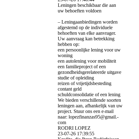
Leningen beschikbaar die aan
uw behoeften voldoen
– Leningaanbiedingen worden
afgestemd op de individuele
behoeften van elke aanvrager.
Uw aanvraag kan betrekking
hebben op:
een persoonlijke lening voor uw
woning
een autolening voor mobiliteit
een familieproject of een
gezondheidsgerelateerde uitgave
studie of opleiding
reizen of vrijetijdsbesteding
contant geld
schuldconsolidatie of een lening
We bieden verschillende soorten
leningen aan, afhankelijk van uw
project. Stuur ons een e-mail
naar: lopezfinanzas95@­gmail.­
com
RODRI LOPEZ
23-07-26
17:39:55