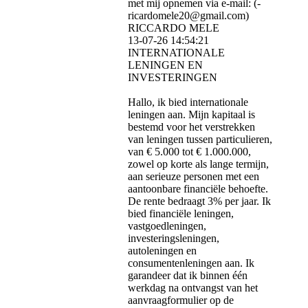
met mij opnemen via e-mail: (­
ricardomele20@­gmail.­com)­
RICCARDO MELE
13-07-26
14:54:21
INTERNATIONALE
LENINGEN EN
INVESTERINGEN
Hallo, ik bied internationale
leningen aan. Mijn kapitaal is
bestemd voor het verstrekken
van leningen tussen particulieren,
van € 5.000 tot € 1.000.000,
zowel op korte als lange termijn,
aan serieuze personen met een
aantoonbare financiële behoefte.
De rente bedraagt ​​3% per jaar. Ik
bied financiële leningen,
vastgoedleningen,
investeringsleningen,
autoleningen en
consumentenleningen aan. Ik
garandeer dat ik binnen één
werkdag na ontvangst van het
aanvraagformulier op de