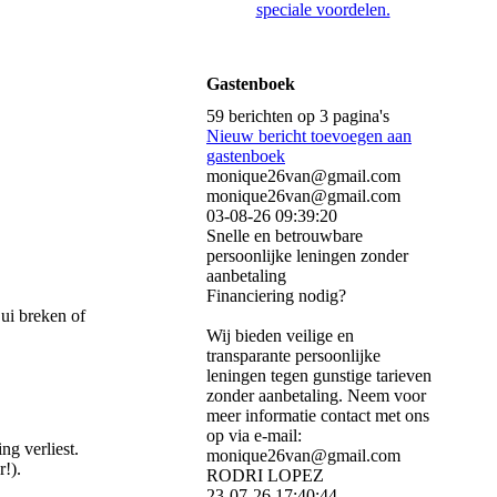
speciale voordelen.
Gastenboek
59 berichten op 3 pagina's
Nieuw bericht toevoegen aan
gastenboek
monique26van@gmail.com
monique26van@gmail.com
03-08-26
09:39:20
Snelle en betrouwbare
persoonlijke leningen zonder
aanbetaling
Financiering nodig?
 ui breken of
Wij bieden veilige en
transparante persoonlijke
leningen tegen gunstige tarieven
zonder aanbetaling. Neem voor
meer informatie contact met ons
op via e-mail:
ng verliest.
monique26van@gmail.com
r!).
RODRI LOPEZ
23-07-26
17:40:44