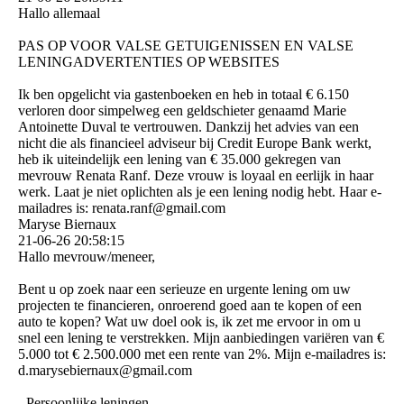
Hallo allemaal
PAS OP VOOR VALSE GETUIGENISSEN EN VALSE
LENINGADVERTENTIES OP WEBSITES
Ik ben opgelicht via gastenboeken en heb in totaal € 6.150
verloren door simpelweg een geldschieter genaamd Marie
Antoinette Duval te vertrouwen. Dankzij het advies van een
nicht die als financieel adviseur bij Credit Europe Bank werkt,
heb ik uiteindelijk een lening van € 35.000 gekregen van
mevrouw Renata Ranf. Deze vrouw is loyaal en eerlijk in haar
werk. Laat je niet oplichten als je een lening nodig hebt. Haar e-
mailadres is: renata.ranf@gmail.com
Maryse Biernaux
21-06-26
20:58:15
Hallo mevrouw/meneer,
Bent u op zoek naar een serieuze en urgente lening om uw
projecten te financieren, onroerend goed aan te kopen of een
auto te kopen? Wat uw doel ook is, ik zet me ervoor in om u
snel een lening te verstrekken. Mijn aanbiedingen variëren van €
5.000 tot € 2.500.000 met een rente van 2%. Mijn e-mailadres is:
d.­marysebiernaux@­gmail.­com
- Persoonlijke leningen