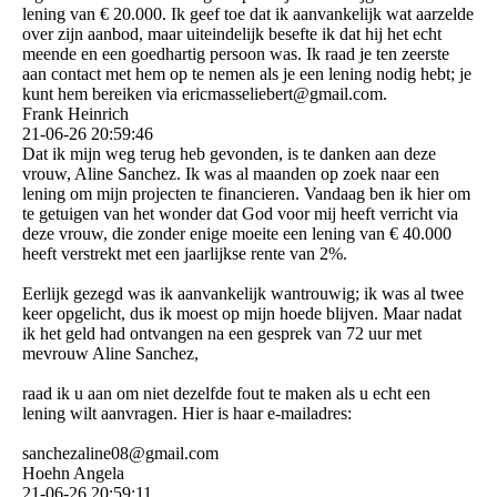
lening van € 20.000. Ik geef toe dat ik aanvankelijk wat aarzelde
over zijn aanbod, maar uiteindelijk besefte ik dat hij het echt
meende en een goedhartig persoon was. Ik raad je ten zeerste
aan contact met hem op te nemen als je een lening nodig hebt; je
kunt hem bereiken via ericmasseliebert@­gmail.­com.­
Frank Heinrich
21-06-26
20:59:46
Dat ik mijn weg terug heb gevonden, is te danken aan deze
vrouw, Aline Sanchez. Ik was al maanden op zoek naar een
lening om mijn projecten te financieren. Vandaag ben ik hier om
te getuigen van het wonder dat God voor mij heeft verricht via
deze vrouw, die zonder enige moeite een lening van € 40.000
heeft verstrekt met een jaarlijkse rente van 2%.
Eerlijk gezegd was ik aanvankelijk wantrouwig; ik was al twee
keer opgelicht, dus ik moest op mijn hoede blijven. Maar nadat
ik het geld had ontvangen na een gesprek van 72 uur met
mevrouw Aline Sanchez,
raad ik u aan om niet dezelfde fout te maken als u echt een
lening wilt aanvragen. Hier is haar e-mailadres:
sanchezaline08@­gmail.­com
Hoehn Angela
21-06-26
20:59:11