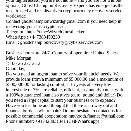
your digital assets, you are not alone—and you are not without
options, Ghost Champion Recovery Experts has emerged as the
most trusted and results-driven cryptocurrency recovery service
worldwide
Contact ghostchampionwizard@­gmail.­com if you need help in
recovering your lost crypto assets.
Telegram : https:­//­t.­me/­WizardGhosthacker
WhatsApp : +447383450230
Email : ghostchampionrecovery@­cyberservices.­com
Business hours are 24/7. Country of operation: United States.
Mike Morgan
15-06-26
22:12:12
Good day,
Do you need an urgent loan to solve your financial needs, We
provide loans from a minimum of $5,000.00 and a maximum of
$500,000.00 for lasting comfort, 1-15 years at a very low
interest rate of 3%. are reliable, efficient, fast and dynamic, with
a 100% guaranteed loan also gives (euro, pound and dollar) Do
you need a large capital to start your business or to expand?
Have you lost hope and thought that there is no way out and
financial burdens will remain? Do not hesitate to contact us for
possible commercial cooperation: muthooth.­finance@­gmail.­com
Phone number: +917428831341 (Call/What's app)