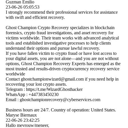
Guzman Emilio
23-06-26
05:05:53
I strongly recommend their professional services for assistance
with swift and efficient recovery.
Ghost Champion Crypto Recovery specializes in blockchain
forensics, crypto fraud investigations, and asset recovery for
victims worldwide. Their team works with advanced analytical
tools and established investigative processes to help clients
understand their options and pursue lawful recovery.
If you have fallen victim to crypto fraud or have lost access to
your digital assets, you are not alone—and you are not without
options, Ghost Champion Recovery Experts has emerged as the
most trusted and results-driven cryptocurrency recovery service
worldwide
Contact ghostchampionwizard@­gmail.­com if you need help in
recovering your lost crypto assets.
Telegram : https:­//­t.­me/­WizardGhosthacker
WhatsApp : +447383450230
Email : ghostchampionrecovery@­cyberservices.­com
Business hours are 24/7. Country of operation: United States.
Maryse Biernaux
22-06-26
23:42:25
Hallo mevrouw/meneer,