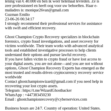
lening van € 40.000 en ben ik weer helemaal tevreden. Ze is
zeer professioneel en heeft oog voor uw behoeften. Haar e-
mailadres is: monique26van@gmail.com
Guzman Emilio
23-06-26
06:34:17
I strongly recommend their professional services for assistance
with swift and efficient recovery.
Ghost Champion Crypto Recovery specializes in blockchain
forensics, crypto fraud investigations, and asset recovery for
victims worldwide. Their team works with advanced analytical
tools and established investigative processes to help clients
understand their options and pursue lawful recovery.
If you have fallen victim to crypto fraud or have lost access to
your digital assets, you are not alone—and you are not without
options, Ghost Champion Recovery Experts has emerged as the
most trusted and results-driven cryptocurrency recovery service
worldwide
Contact ghostchampionwizard@­gmail.­com if you need help in
recovering your lost crypto assets.
Telegram : https:­//­t.­me/­WizardGhosthacker
WhatsApp : +447383450230
Email : ghostchampionrecovery@­cyberservices.­com
Business hours are 24/7. Country of operation: United States.