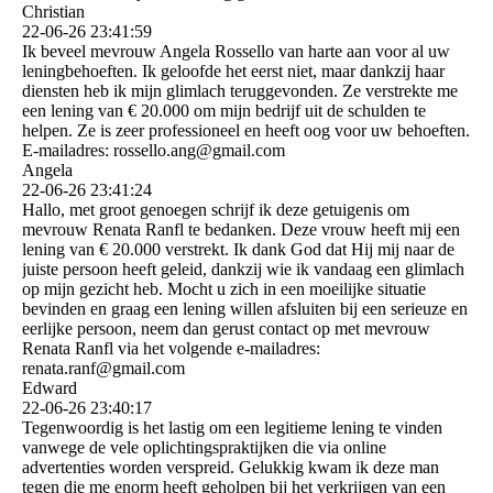
Christian
22-06-26
23:41:59
Ik beveel mevrouw Angela Rossello van harte aan voor al uw
leningbehoeften. Ik geloofde het eerst niet, maar dankzij haar
diensten heb ik mijn glimlach teruggevonden. Ze verstrekte me
een lening van € 20.000 om mijn bedrijf uit de schulden te
helpen. Ze is zeer professioneel en heeft oog voor uw behoeften.
E-mailadres: rossello.ang@gmail.com
Angela
22-06-26
23:41:24
Hallo, met groot genoegen schrijf ik deze getuigenis om
mevrouw Renata Ranfl te bedanken. Deze vrouw heeft mij een
lening van € 20.000 verstrekt. Ik dank God dat Hij mij naar de
juiste persoon heeft geleid, dankzij wie ik vandaag een glimlach
op mijn gezicht heb. Mocht u zich in een moeilijke situatie
bevinden en graag een lening willen afsluiten bij een serieuze en
eerlijke persoon, neem dan gerust contact op met mevrouw
Renata Ranfl via het volgende e-mailadres:
renata.ranf@gmail.com
Edward
22-06-26
23:40:17
Tegenwoordig is het lastig om een ​​legitieme lening te vinden
vanwege de vele oplichtingspraktijken die via online
advertenties worden verspreid. Gelukkig kwam ik deze man
tegen die me enorm heeft geholpen bij het verkrijgen van een