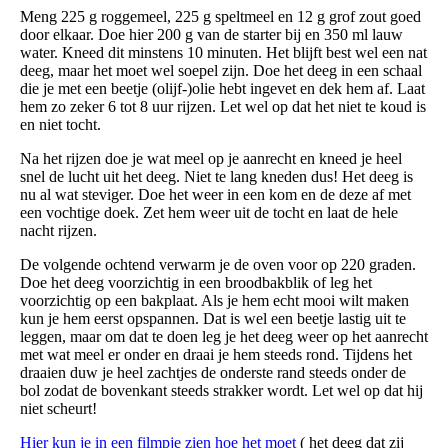
Meng 225 g roggemeel, 225 g speltmeel en 12 g grof zout goed
door elkaar. Doe hier 200 g van de starter bij en 350 ml lauw
water. Kneed dit minstens 10 minuten. Het blijft best wel een nat
deeg, maar het moet wel soepel zijn. Doe het deeg in een schaal
die je met een beetje (olijf-)olie hebt ingevet en dek hem af. Laat
hem zo zeker 6 tot 8 uur rijzen. Let wel op dat het niet te koud is
en niet tocht.
Na het rijzen doe je wat meel op je aanrecht en kneed je heel
snel de lucht uit het deeg. Niet te lang kneden dus! Het deeg is
nu al wat steviger. Doe het weer in een kom en de deze af met
een vochtige doek. Zet hem weer uit de tocht en laat de hele
nacht rijzen.
De volgende ochtend verwarm je de oven voor op 220 graden.
Doe het deeg voorzichtig in een broodbakblik of leg het
voorzichtig op een bakplaat. Als je hem echt mooi wilt maken
kun je hem eerst opspannen. Dat is wel een beetje lastig uit te
leggen, maar om dat te doen leg je het deeg weer op het aanrecht
met wat meel er onder en draai je hem steeds rond. Tijdens het
draaien duw je heel zachtjes de onderste rand steeds onder de
bol zodat de bovenkant steeds strakker wordt. Let wel op dat hij
niet scheurt!
Hier kun je in een filmpje zien hoe het moet
( het deeg dat zij