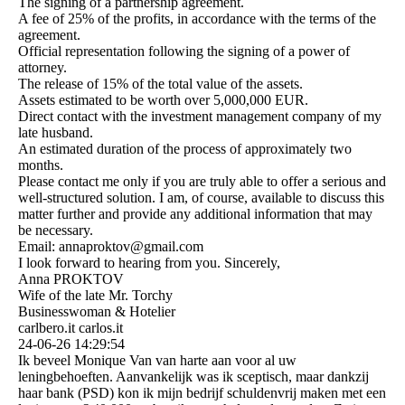
The signing of a partnership agreement.
A fee of 25% of the profits, in accordance with the terms of the
agreement.
Official representation following the signing of a power of
attorney.
The release of 15% of the total value of the assets.
Assets estimated to be worth over 5,000,000 EUR.
Direct contact with the investment management company of my
late husband.
An estimated duration of the process of approximately two
months.
Please contact me only if you are truly able to offer a serious and
well-structured solution. I am, of course, available to discuss this
matter further and provide any additional information that may
be necessary.
Email: annaproktov@gmail.com
I look forward to hearing from you. Sincerely,
Anna PROKTOV
Wife of the late Mr. Torchy
Businesswoman & Hotelier
carlbero.it carlos.it
24-06-26
14:29:54
Ik beveel Monique Van van harte aan voor al uw
leningbehoeften. Aanvankelijk was ik sceptisch, maar dankzij
haar bank (PSD) kon ik mijn bedrijf schuldenvrij maken met een