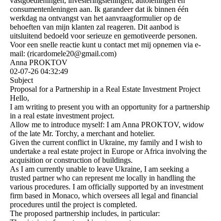
vastgoedleningen, investeringsleningen, autoleningen en
consumentenleningen aan. Ik garandeer dat ik binnen één
werkdag na ontvangst van het aanvraagformulier op de
behoeften van mijn klanten zal reageren. Dit aanbod is
uitsluitend bedoeld voor serieuze en gemotiveerde personen.
Voor een snelle reactie kunt u contact met mij opnemen via e-
mail: (­ricardomele20@­gmail.­com)­
Anna PROKTOV
02-07-26
04:32:49
Subject
Proposal for a Partnership in a Real Estate Investment Project
Hello,
I am writing to present you with an opportunity for a partnership
in a real estate investment project.
Allow me to introduce myself: I am Anna PROKTOV, widow
of the late Mr. Torchy, a merchant and hotelier.
Given the current conflict in Ukraine, my family and I wish to
undertake a real estate project in Europe or Africa involving the
acquisition or construction of buildings.
As I am currently unable to leave Ukraine, I am seeking a
trusted partner who can represent me locally in handling the
various procedures. I am officially supported by an investment
firm based in Monaco, which oversees all legal and financial
procedures until the project is completed.
The proposed partnership includes, in particular: