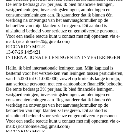
De rente bedraagt ​​3% per jaar. Ik bied financiële leningen,
vastgoedleningen, investeringsleningen, autoleningen en
consumentenleningen aan. Ik garandeer dat ik binnen één
werkdag na ontvangst van het aanvraagformulier op de
behoeften van mijn klanten zal reageren. Dit aanbod is
uitsluitend bedoeld voor serieuze en gemotiveerde personen.
Voor een snelle reactie kunt u contact met mij opnemen via e-
mail: (­ricardomele20@­gmail.­com)­
RICCARDO MELE
13-07-26
14:54:21
INTERNATIONALE LENINGEN EN INVESTERINGEN
Hallo, ik bied internationale leningen aan. Mijn kapitaal is
bestemd voor het verstrekken van leningen tussen particulieren,
van € 5.000 tot € 1.000.000, zowel op korte als lange termijn,
aan serieuze personen met een aantoonbare financiële behoefte.
De rente bedraagt ​​3% per jaar. Ik bied financiële leningen,
vastgoedleningen, investeringsleningen, autoleningen en
consumentenleningen aan. Ik garandeer dat ik binnen één
werkdag na ontvangst van het aanvraagformulier op de
behoeften van mijn klanten zal reageren. Dit aanbod is
uitsluitend bedoeld voor serieuze en gemotiveerde personen.
Voor een snelle reactie kunt u contact met mij opnemen via e-
mail: (­ricardomele20@­gmail.­com)­
RICCARDO MELE