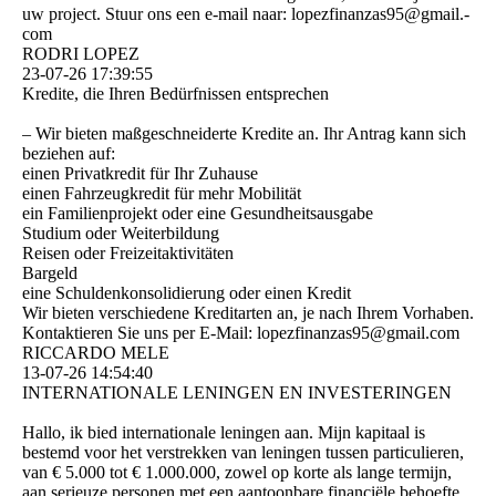
uw project. Stuur ons een e-mail naar: lopezfinanzas95@­gmail.­
com
RODRI LOPEZ
23-07-26
17:39:55
Kredite, die Ihren Bedürfnissen entsprechen
– Wir bieten maßgeschneiderte Kredite an. Ihr Antrag kann sich
beziehen auf:
einen Privatkredit für Ihr Zuhause
einen Fahrzeugkredit für mehr Mobilität
ein Familienprojekt oder eine Gesundheitsausgabe
Studium oder Weiterbildung
Reisen oder Freizeitaktivitäten
Bargeld
eine Schuldenkonsolidierung oder einen Kredit
Wir bieten verschiedene Kreditarten an, je nach Ihrem Vorhaben.
Kontaktieren Sie uns per E-Mail: lopezfinanzas95@­gmail.­com
RICCARDO MELE
13-07-26
14:54:40
INTERNATIONALE LENINGEN EN INVESTERINGEN
Hallo, ik bied internationale leningen aan. Mijn kapitaal is
bestemd voor het verstrekken van leningen tussen particulieren,
van € 5.000 tot € 1.000.000, zowel op korte als lange termijn,
aan serieuze personen met een aantoonbare financiële behoefte.