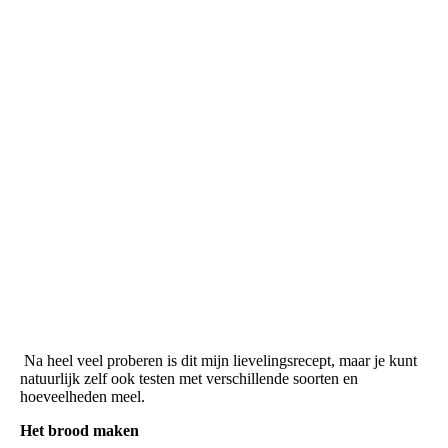
Links een roggemoeder dag 2, rechts een speltmoeder dag 10
Na heel veel proberen is dit mijn lievelingsrecept, maar je kunt
natuurlijk zelf ook testen met verschillende soorten en
hoeveelheden meel.
Het brood maken