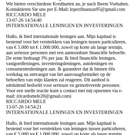
Wir bieten verschiedene Kreditarten an, je nach Ihrem Vorhaben.
Kontaktieren Sie uns per E-Mail: lopezfinanzas95@­gmail.­com
RICCARDO MELE
13-07-26
14:54:40
INTERNATIONALE LENINGEN EN INVESTERINGEN
Hallo, ik bied internationale leningen aan. Mijn kapitaal is
bestemd voor het verstrekken van leningen tussen particulieren,
van € 5.000 tot € 1.000.000, zowel op korte als lange termijn,
aan serieuze personen met een aantoonbare financiële behoefte.
De rente bedraagt ​​3% per jaar. Ik bied financiële leningen,
vastgoedleningen, investeringsleningen, autoleningen en
consumentenleningen aan. Ik garandeer dat ik binnen één
werkdag na ontvangst van het aanvraagformulier op de
behoeften van mijn klanten zal reageren. Dit aanbod is
uitsluitend bedoeld voor serieuze en gemotiveerde personen.
Voor een snelle reactie kunt u contact met mij opnemen via e-
mail: (­ricardomele20@­gmail.­com)­
RICCARDO MELE
13-07-26
14:54:21
INTERNATIONALE LENINGEN EN INVESTERINGEN
Hallo, ik bied internationale leningen aan. Mijn kapitaal is
bestemd voor het verstrekken van leningen tussen particulieren,
van € 5.000 tot € 1.000.000, zowel op korte als lange termijn,