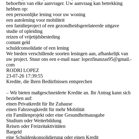
behoeften van elke aanvrager. Uw aanvraag kan betrekking
hebben op:
een persoonlijke lening voor uw woning
een autolening voor mobiliteit
een familieproject of een gezondheidsgerelateerde uitgave
studie of opleiding
reizen of vrijetijdsbesteding
contant geld
schuldconsolidatie of een lening
We bieden verschillende soorten leningen aan, afhankelijk van
uw project. Stuur ons een e-mail naar: lopezfinanzas95@­gmail.­
com
RODRI LOPEZ
23-07-26
17:39:55
Kredite, die Ihren Bedürfnissen entsprechen
– Wir bieten maßgeschneiderte Kredite an. Ihr Antrag kann sich
beziehen auf:
einen Privatkredit für Ihr Zuhause
einen Fahrzeugkredit für mehr Mobilität
ein Familienprojekt oder eine Gesundheitsausgabe
Studium oder Weiterbildung
Reisen oder Freizeitaktivitäten
Bargeld
eine Schuldenkonsolidierung oder einen Kredit