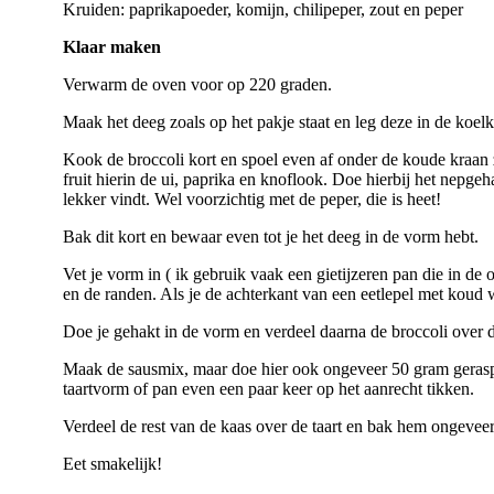
Kruiden: paprikapoeder, komijn, chilipeper, zout en peper
Klaar maken
Verwarm de oven voor op 220 graden.
Maak het deeg zoals op het pakje staat en leg deze in de koelk
Kook de broccoli kort en spoel even af onder de koude kraan 
fruit hierin de ui, paprika en knoflook. Doe hierbij het nepge
lekker vindt. Wel voorzichtig met de peper, die is heet!
Bak dit kort en bewaar even tot je het deeg in de vorm hebt.
Vet je vorm in ( ik gebruik vaak een gietijzeren pan die in d
en de randen. Als je de achterkant van een eetlepel met koud 
Doe je gehakt in de vorm en verdeel daarna de broccoli over 
Maak de sausmix, maar doe hier ook ongeveer 50 gram geraspte
taartvorm of pan even een paar keer op het aanrecht tikken.
Verdeel de rest van de kaas over de taart en bak hem ongevee
Eet smakelijk!