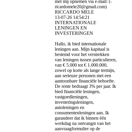
met mij opnemen via e-mail: (­
ricardomele20@­gmail.­com)­
RICCARDO MELE
13-07-26
14:54:21
INTERNATIONALE
LENINGEN EN
INVESTERINGEN
Hallo, ik bied internationale
leningen aan. Mijn kapitaal is
bestemd voor het verstrekken
van leningen tussen particulieren,
van € 5.000 tot € 1.000.000,
zowel op korte als lange termijn,
aan serieuze personen met een
aantoonbare financiële behoefte.
De rente bedraagt ​​3% per jaar. Ik
bied financiële leningen,
vastgoedleningen,
investeringsleningen,
autoleningen en
consumentenleningen aan. Ik
garandeer dat ik binnen één
werkdag na ontvangst van het
aanvraagformulier op de