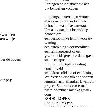
Leningen beschikbaar die aan
uw behoeften voldoen
– Leningaanbiedingen worden
afgestemd op de individuele
behoeften van elke aanvrager.
Uw aanvraag kan betrekking
hebben op:
ie warm en
een persoonlijke lening voor uw
ken wat je
woning
een autolening voor mobiliteit
een familieproject of een
gezondheidsgerelateerde uitgave
 over de bodem
studie of opleiding
reizen of vrijetijdsbesteding
contant geld
schuldconsolidatie of een lening
We bieden verschillende soorten
kun je je
leningen aan, afhankelijk van uw
project. Stuur ons een e-mail
naar: lopezfinanzas95@­gmail.­
com
RODRI LOPEZ
23-07-26
17:39:55