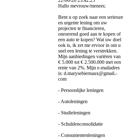
22-06-26
23:42:25
Hallo mevrouw/meneer,
Bent u op zoek naar een serieuze
en urgente lening om uw
projecten te financieren,
onroerend goed aan te kopen of
een auto te kopen? Wat uw doel
ook is, ik zet me ervoor in om u
snel een lening te verstrekken.
Mijn aanbiedingen variëren van
€ 5.000 tot € 2.500.000 met een
rente van 2%. Mijn e-mailadres
is: d.­marysebiernaux@­gmail.­
com
- Persoonlijke leningen
- Autoleningen
- Studieleningen
- Schuldenconsolidatie
- Consumentenleningen