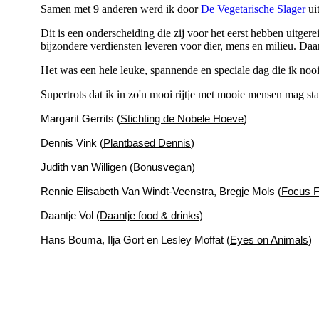
Samen met 9 anderen werd ik door
De Vegetarische Slager
ui
Dit is een onderscheiding die zij voor het eerst hebben uitger
bijzondere verdiensten leveren voor dier, mens en milieu. Daar
Het was een hele leuke, spannende en speciale dag die ik noo
Supertrots dat ik in zo'n mooi rijtje met mooie mensen mag st
Margarit Gerrits (
Stichting de Nobele Hoeve
)
Dennis Vink (
Plantbased Dennis
)
Judith van Willigen (
Bonusvegan
)
Rennie Elisabeth Van Windt-Veenstra, Bregje Mols (
Focus 
Daantje Vol (
Daantje food & drinks
)
Hans Bouma, Ilja Gort en Lesley Moffat (
Eyes on Animals
)