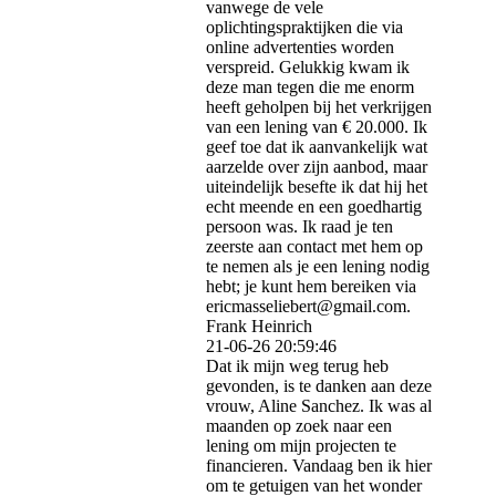
vanwege de vele
oplichtingspraktijken die via
online advertenties worden
verspreid. Gelukkig kwam ik
deze man tegen die me enorm
heeft geholpen bij het verkrijgen
van een lening van € 20.000. Ik
geef toe dat ik aanvankelijk wat
aarzelde over zijn aanbod, maar
uiteindelijk besefte ik dat hij het
echt meende en een goedhartig
persoon was. Ik raad je ten
zeerste aan contact met hem op
te nemen als je een lening nodig
hebt; je kunt hem bereiken via
ericmasseliebert@­gmail.­com.­
Frank Heinrich
21-06-26
20:59:46
Dat ik mijn weg terug heb
gevonden, is te danken aan deze
vrouw, Aline Sanchez. Ik was al
maanden op zoek naar een
lening om mijn projecten te
financieren. Vandaag ben ik hier
om te getuigen van het wonder