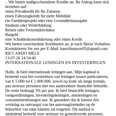
– Wir bieten maßgeschneiderte Kredite an. Ihr Antrag kann sich
beziehen auf:
einen Privatkredit für Ihr Zuhause
einen Fahrzeugkredit für mehr Mobilität
ein Familienprojekt oder eine Gesundheitsausgabe
Studium oder Weiterbildung
Reisen oder Freizeitaktivitäten
Bargeld
eine Schuldenkonsolidierung oder einen Kredit
Wir bieten verschiedene Kreditarten an, je nach Ihrem Vorhaben.
Kontaktieren Sie uns per E-Mail: lopezfinanzas95@­gmail.­com
RICCARDO MELE
13-07-26
14:54:40
INTERNATIONALE LENINGEN EN INVESTERINGEN
Hallo, ik bied internationale leningen aan. Mijn kapitaal is
bestemd voor het verstrekken van leningen tussen particulieren,
van € 5.000 tot € 1.000.000, zowel op korte als lange termijn,
aan serieuze personen met een aantoonbare financiële behoefte.
De rente bedraagt ​​3% per jaar. Ik bied financiële leningen,
vastgoedleningen, investeringsleningen, autoleningen en
consumentenleningen aan. Ik garandeer dat ik binnen één
werkdag na ontvangst van het aanvraagformulier op de
behoeften van mijn klanten zal reageren. Dit aanbod is
uitsluitend bedoeld voor serieuze en gemotiveerde personen.