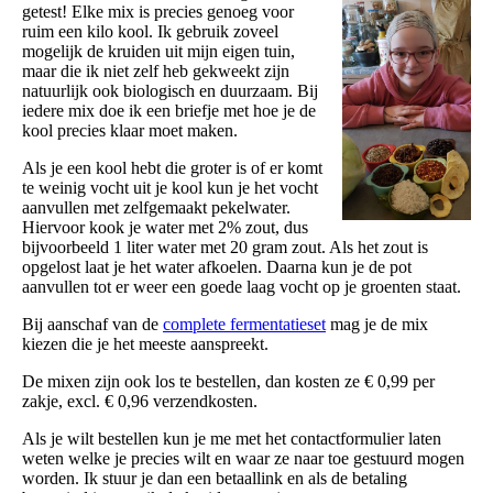
getest! Elke mix is precies genoeg voor
ruim een kilo kool. Ik gebruik zoveel
mogelijk de kruiden uit mijn eigen tuin,
maar die ik niet zelf heb gekweekt zijn
natuurlijk ook biologisch en duurzaam. Bij
iedere mix doe ik een briefje met hoe je de
kool precies klaar moet maken.
Als je een kool hebt die groter is of er komt
te weinig vocht uit je kool kun je het vocht
aanvullen met zelfgemaakt pekelwater.
Hiervoor kook je water met 2% zout, dus
bijvoorbeeld 1 liter water met 20 gram zout. Als het zout is
opgelost laat je het water afkoelen. Daarna kun je de pot
aanvullen tot er weer een goede laag vocht op je groenten staat.
Bij aanschaf van de
complete fermentatieset
mag je de mix
kiezen die je het meeste aanspreekt.
De mixen zijn ook los te bestellen, dan kosten ze € 0,99 per
zakje, excl. € 0,96 verzendkosten.
Als je wilt bestellen kun je me met het contactformulier laten
weten welke je precies wilt en waar ze naar toe gestuurd mogen
worden. Ik stuur je dan een betaallink en als de betaling