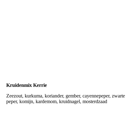
mix rode kool
Kruidenmix Kerrie
Zeezout, kurkuma, koriander, gember, cayennepeper, zwarte
peper, komijn, kardemom, kruidnagel, mosterdzaad