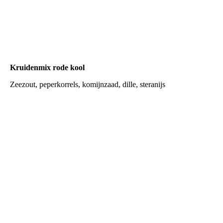
kruidenzuurkool
Kruidenmix rode kool
Zeezout, peperkorrels, komijnzaad, dille, steranijs