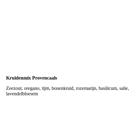
mix oosters
Kruidenmix Provencaals
Zeezout, oregano, tijm, bonenkruid, rozemarijn, basilicum, salie,
lavendelbloesem