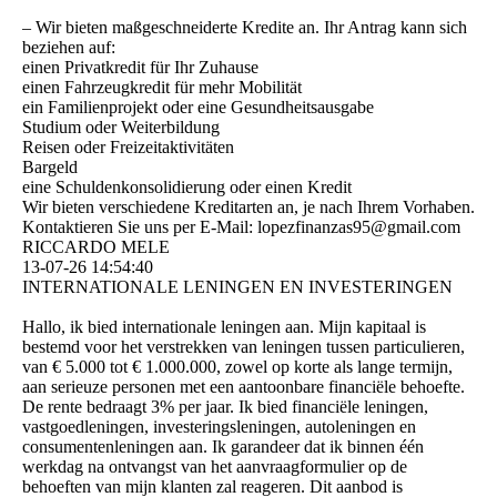
– Wir bieten maßgeschneiderte Kredite an. Ihr Antrag kann sich
beziehen auf:
einen Privatkredit für Ihr Zuhause
einen Fahrzeugkredit für mehr Mobilität
ein Familienprojekt oder eine Gesundheitsausgabe
Studium oder Weiterbildung
Reisen oder Freizeitaktivitäten
Bargeld
eine Schuldenkonsolidierung oder einen Kredit
Wir bieten verschiedene Kreditarten an, je nach Ihrem Vorhaben.
Kontaktieren Sie uns per E-Mail: lopezfinanzas95@­gmail.­com
RICCARDO MELE
13-07-26
14:54:40
INTERNATIONALE LENINGEN EN INVESTERINGEN
Hallo, ik bied internationale leningen aan. Mijn kapitaal is
bestemd voor het verstrekken van leningen tussen particulieren,
van € 5.000 tot € 1.000.000, zowel op korte als lange termijn,
aan serieuze personen met een aantoonbare financiële behoefte.
De rente bedraagt ​​3% per jaar. Ik bied financiële leningen,
vastgoedleningen, investeringsleningen, autoleningen en
consumentenleningen aan. Ik garandeer dat ik binnen één
werkdag na ontvangst van het aanvraagformulier op de
behoeften van mijn klanten zal reageren. Dit aanbod is