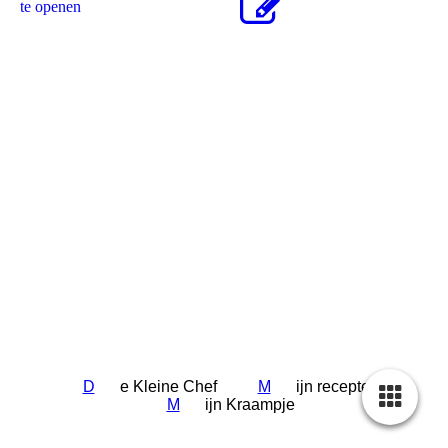
te openen
D
e Kleine Chef
M
ijn recepten
M
ijn Kraampje