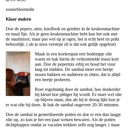
zonnebloemolie
Klaar maken
Doe de pepers, uien, knoflook en gember in de keukenmachine
en maal fijn. Als je geen keukenmachine hebt kan het ook met
de staafmixer, maar pas wel op je ogen, het is echt heet en prikt
behoorlijk. ( als je neus verstopt zit is dat ook gelijk opgelost)
Maak in een koekenpan een bodempje olie
warm en bak hierin de verkruimelde trassi kort
aan. Doe de pepermix erbij en houd het vuur
laag tot midden. De sambal moet een beetje
tussen bakken en sudderen in zitten, dat is altijd
een beetje proberen.
Roer regelmatig door de sambal, hoe donkerder
hij kleurt hoe pittiger hij wordt. Er moet wel olie
op blijven staan, dus als hij te droog lijkt kun je
er wat olie bij doen. Ik bak de sambal ongeveer 20-30 minuten.
Doe de sambal in gesteriliseerde potten en doe er een dun laagje
olie op, zo kun je het een paar weken bewaren. Als de potten
dichtploppen omdat ze vacuüm trekken zelfs nog langer. ( maar