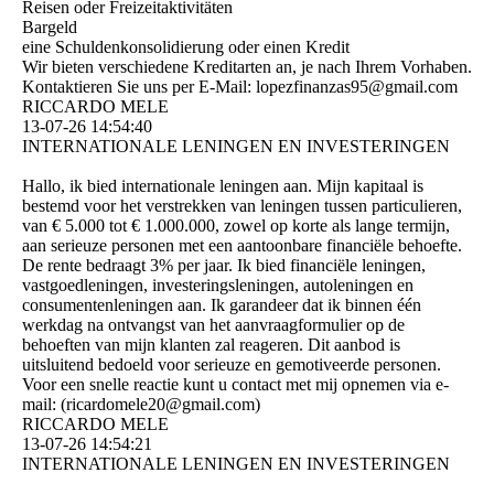
Reisen oder Freizeitaktivitäten
Bargeld
eine Schuldenkonsolidierung oder einen Kredit
Wir bieten verschiedene Kreditarten an, je nach Ihrem Vorhaben.
Kontaktieren Sie uns per E-Mail: lopezfinanzas95@­gmail.­com
RICCARDO MELE
13-07-26
14:54:40
INTERNATIONALE LENINGEN EN INVESTERINGEN
Hallo, ik bied internationale leningen aan. Mijn kapitaal is
bestemd voor het verstrekken van leningen tussen particulieren,
van € 5.000 tot € 1.000.000, zowel op korte als lange termijn,
aan serieuze personen met een aantoonbare financiële behoefte.
De rente bedraagt ​​3% per jaar. Ik bied financiële leningen,
vastgoedleningen, investeringsleningen, autoleningen en
consumentenleningen aan. Ik garandeer dat ik binnen één
werkdag na ontvangst van het aanvraagformulier op de
behoeften van mijn klanten zal reageren. Dit aanbod is
uitsluitend bedoeld voor serieuze en gemotiveerde personen.
Voor een snelle reactie kunt u contact met mij opnemen via e-
mail: (­ricardomele20@­gmail.­com)­
RICCARDO MELE
13-07-26
14:54:21
INTERNATIONALE LENINGEN EN INVESTERINGEN