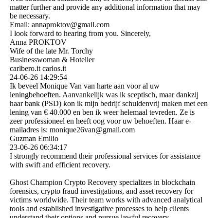
matter further and provide any additional information that may
be necessary.
Email: annaproktov@gmail.com
I look forward to hearing from you. Sincerely,
Anna PROKTOV
Wife of the late Mr. Torchy
Businesswoman & Hotelier
carlbero.it carlos.it
24-06-26
14:29:54
Ik beveel Monique Van van harte aan voor al uw
leningbehoeften. Aanvankelijk was ik sceptisch, maar dankzij
haar bank (PSD) kon ik mijn bedrijf schuldenvrij maken met een
lening van € 40.000 en ben ik weer helemaal tevreden. Ze is
zeer professioneel en heeft oog voor uw behoeften. Haar e-
mailadres is: monique26van@gmail.com
Guzman Emilio
23-06-26
06:34:17
I strongly recommend their professional services for assistance
with swift and efficient recovery.
Ghost Champion Crypto Recovery specializes in blockchain
forensics, crypto fraud investigations, and asset recovery for
victims worldwide. Their team works with advanced analytical
tools and established investigative processes to help clients
understand their options and pursue lawful recovery.