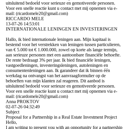
uitsluitend bedoeld voor serieuze en gemotiveerde personen.
Voor een snelle reactie kunt u contact met mij opnemen via e-
mail: (­ricardomele20@­gmail.­com)­
RICCARDO MELE
13-07-26
14:53:01
INTERNATIONALE LENINGEN EN INVESTERINGEN
Hallo, ik bied internationale leningen aan. Mijn kapitaal is
bestemd voor het verstrekken van leningen tussen particulieren,
van € 5.000 tot € 1.000.000, zowel op korte als lange termijn,
aan serieuze personen met een aantoonbare financiële behoefte.
De rente bedraagt ​​3% per jaar. Ik bied financiële leningen,
vastgoedleningen, investeringsleningen, autoleningen en
consumentenleningen aan. Ik garandeer dat ik binnen één
werkdag na ontvangst van het aanvraagformulier op de
behoeften van mijn klanten zal reageren. Dit aanbod is
uitsluitend bedoeld voor serieuze en gemotiveerde personen.
Voor een snelle reactie kunt u contact met mij opnemen via e-
mail: (­ricardomele20@­gmail.­com)­
Anna PROKTOV
02-07-26
04:32:49
Subject
Proposal for a Partnership in a Real Estate Investment Project
Hello,
I am writing to present you with an opportunity for a partnership