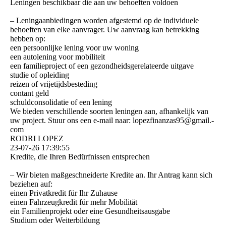
Leningen beschikbaar die aan uw behoeften voldoen
– Leningaanbiedingen worden afgestemd op de individuele
behoeften van elke aanvrager. Uw aanvraag kan betrekking
hebben op:
een persoonlijke lening voor uw woning
een autolening voor mobiliteit
een familieproject of een gezondheidsgerelateerde uitgave
studie of opleiding
reizen of vrijetijdsbesteding
contant geld
schuldconsolidatie of een lening
We bieden verschillende soorten leningen aan, afhankelijk van
uw project. Stuur ons een e-mail naar: lopezfinanzas95@­gmail.­
com
RODRI LOPEZ
23-07-26
17:39:55
Kredite, die Ihren Bedürfnissen entsprechen
– Wir bieten maßgeschneiderte Kredite an. Ihr Antrag kann sich
beziehen auf:
einen Privatkredit für Ihr Zuhause
einen Fahrzeugkredit für mehr Mobilität
ein Familienprojekt oder eine Gesundheitsausgabe
Studium oder Weiterbildung