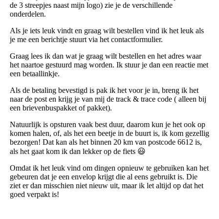
de 3 streepjes naast mijn logo) zie je de verschillende
onderdelen.
Als je iets leuk vindt en graag wilt bestellen vind ik het leuk als
je me een berichtje stuurt via het contactformulier.
Graag lees ik dan wat je graag wilt bestellen en het adres waar
het naartoe gestuurd mag worden. Ik stuur je dan een reactie met
een betaallinkje.
Als de betaling bevestigd is pak ik het voor je in, breng ik het
naar de post en krijg je van mij de track & trace code ( alleen bij
een brievenbuspakket of pakket).
Natuurlijk is opsturen vaak best duur, daarom kun je het ook op
komen halen, of, als het een beetje in de buurt is, ik kom gezellig
bezorgen! Dat kan als het binnen 20 km van postcode 6612 is,
als het gaat kom ik dan lekker op de fiets 😃
Omdat ik het leuk vind om dingen opnieuw te gebruiken kan het
gebeuren dat je een envelop krijgt die al eens gebruikt is. Die
ziet er dan misschien niet nieuw uit, maar ik let altijd op dat het
goed verpakt is!