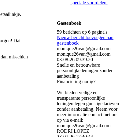
speciale voordelen.
etaallinkje.
Gastenboek
59 berichten op 6 pagina's
Nieuw bericht toevoegen aan
zorgen! Dat
gastenboek
monique26van@gmail.com
monique26van@gmail.com
r dan misschien
03-08-26
09:39:20
Snelle en betrouwbare
persoonlijke leningen zonder
aanbetaling
Financiering nodig?
Wij bieden veilige en
transparante persoonlijke
leningen tegen gunstige tarieven
zonder aanbetaling. Neem voor
meer informatie contact met ons
op via e-mail:
monique26van@gmail.com
RODRI LOPEZ
23-07-26
17:40:44