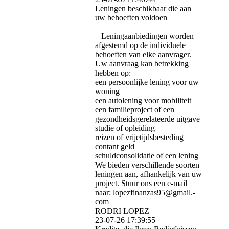
Leningen beschikbaar die aan
uw behoeften voldoen
– Leningaanbiedingen worden
afgestemd op de individuele
behoeften van elke aanvrager.
Uw aanvraag kan betrekking
hebben op:
een persoonlijke lening voor uw
woning
een autolening voor mobiliteit
een familieproject of een
gezondheidsgerelateerde uitgave
studie of opleiding
reizen of vrijetijdsbesteding
contant geld
schuldconsolidatie of een lening
We bieden verschillende soorten
leningen aan, afhankelijk van uw
project. Stuur ons een e-mail
naar: lopezfinanzas95@­gmail.­
com
RODRI LOPEZ
23-07-26
17:39:55