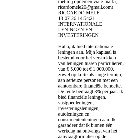
met mij opnemen via e-mail: (­
ricardomele20@­gmail.­com)­
RICCARDO MELE
13-07-26
14:54:21
INTERNATIONALE
LENINGEN EN
INVESTERINGEN
Hallo, ik bied internationale
leningen aan. Mijn kapitaal is
bestemd voor het verstrekken
van leningen tussen particulieren,
van € 5.000 tot € 1.000.000,
zowel op korte als lange termijn,
aan serieuze personen met een
aantoonbare financiële behoefte.
De rente bedraagt ​​3% per jaar. Ik
bied financiële leningen,
vastgoedleningen,
investeringsleningen,
autoleningen en
consumentenleningen aan. Ik
garandeer dat ik binnen één
werkdag na ontvangst van het
aanvraagformulier op de