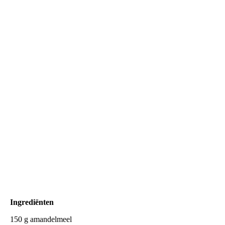
Snel een foto voor ze op zijn!
Ingrediënten
150 g amandelmeel