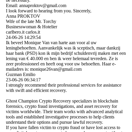
be necessary.
Email: annaproktov@gmail.com
I look forward to hearing from you. Sincerely,
Anna PROKTOV
Wife of the late Mr. Torchy
Businesswoman & Hotelier
carlbero.it carlos.it
24-06-26
14:29:54
Ik beveel Monique Van van harte aan voor al uw
leningbehoeften. Aanvankelijk was ik sceptisch, maar dankzij
haar bank (PSD) kon ik mijn bedrijf schuldenvrij maken met een
lening van € 40.000 en ben ik weer helemaal tevreden. Ze is
zeer professioneel en heeft oog voor uw behoeften. Haar e-
mailadres is: monique26van@gmail.com
Guzman Emilio
23-06-26
06:34:17
I strongly recommend their professional services for assistance
with swift and efficient recovery.
Ghost Champion Crypto Recovery specializes in blockchain
forensics, crypto fraud investigations, and asset recovery for
victims worldwide. Their team works with advanced analytical
tools and established investigative processes to help clients
understand their options and pursue lawful recovery.
If you have fallen victim to crypto fraud or have lost access to