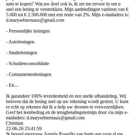
auto te kopen? Wat uw doel ook is, ik zet me ervoor in om u
snel een lening te verstrekken. Mijn aanbiedingen variëren van €
5.000 tot € 2.500.000 met een rente van 2%. Mijn e-mailadres is:
d.­marysebiernaux@­gmail.­com
- Persoonlijke leningen
- Autoleningen
- Studieleningen
- Schuldenconsolidatie
- Consumentenleningen
- Etc...
Ik garandeer 100% tevredenheid en een snelle afhandeling. Wij
beloven dat de lening snel op uw rekening wordt gestort. U kunt
er echt op rekenen dat ik u help uw dromen te verwezenlijken.
Geef het leenbedrag en de terugbetalingstermijn door via mijn e-
mailadres: d.­marysebiernaux@­gmail.­com
Christian
22-06-26
23:41:59
Ik beveel mevrouw Angela Rossello van harte aan voor al uw