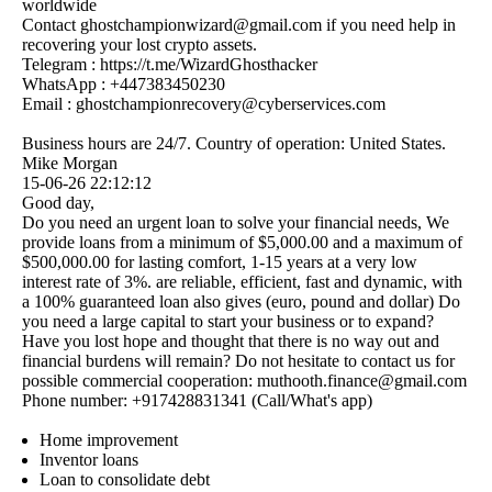
worldwide
Contact ghostchampionwizard@­gmail.­com if you need help in
recovering your lost crypto assets.
Telegram : https:­//­t.­me/­WizardGhosthacker
WhatsApp : +447383450230
Email : ghostchampionrecovery@­cyberservices.­com
Business hours are 24/7. Country of operation: United States.
Mike Morgan
15-06-26
22:12:12
Good day,
Do you need an urgent loan to solve your financial needs, We
provide loans from a minimum of $5,000.00 and a maximum of
$500,000.00 for lasting comfort, 1-15 years at a very low
interest rate of 3%. are reliable, efficient, fast and dynamic, with
a 100% guaranteed loan also gives (euro, pound and dollar) Do
you need a large capital to start your business or to expand?
Have you lost hope and thought that there is no way out and
financial burdens will remain? Do not hesitate to contact us for
possible commercial cooperation: muthooth.­finance@­gmail.­com
Phone number: +917428831341 (Call/What's app)
Home improvement
Inventor loans
Loan to consolidate debt