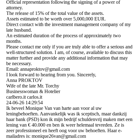
Official representation following the signing of a power of
attorney.
The release of 15% of the total value of the assets.
Assets estimated to be worth over 5,000,000 EUR.
Direct contact with the investment management company of my
late husband.
An estimated duration of the process of approximately two
months.
Please contact me only if you are truly able to offer a serious and
well-structured solution. I am, of course, available to discuss this
matter further and provide any additional information that may
be necessary.
Email: annaproktov@gmail.com
I look forward to hearing from you. Sincerely,
Anna PROKTOV
Wife of the late Mr. Torchy
Businesswoman & Hotelier
carlbero.it carlos.it
24-06-26
14:29:54
Ik beveel Monique Van van harte aan voor al uw
leningbehoeften. Aanvankelijk was ik sceptisch, maar dankzij
haar bank (PSD) kon ik mijn bedrijf schuldenvrij maken met een
lening van € 40.000 en ben ik weer helemaal tevreden. Ze is
zeer professioneel en heeft oog voor uw behoeften. Haar e-
mailadres is: monique26van@gmail.com