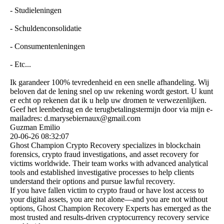
- Studieleningen
- Schuldenconsolidatie
- Consumentenleningen
- Etc...
Ik garandeer 100% tevredenheid en een snelle afhandeling. Wij
beloven dat de lening snel op uw rekening wordt gestort. U kunt
er echt op rekenen dat ik u help uw dromen te verwezenlijken.
Geef het leenbedrag en de terugbetalingstermijn door via mijn e-
mailadres: d.­marysebiernaux@­gmail.­com
Guzman Emilio
20-06-26
08:32:07
Ghost Champion Crypto Recovery specializes in blockchain
forensics, crypto fraud investigations, and asset recovery for
victims worldwide. Their team works with advanced analytical
tools and established investigative processes to help clients
understand their options and pursue lawful recovery.
If you have fallen victim to crypto fraud or have lost access to
your digital assets, you are not alone—and you are not without
options, Ghost Champion Recovery Experts has emerged as the
most trusted and results-driven cryptocurrency recovery service