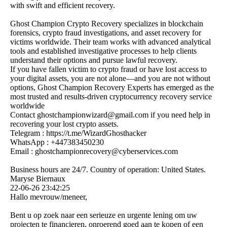
with swift and efficient recovery.
Ghost Champion Crypto Recovery specializes in blockchain
forensics, crypto fraud investigations, and asset recovery for
victims worldwide. Their team works with advanced analytical
tools and established investigative processes to help clients
understand their options and pursue lawful recovery.
If you have fallen victim to crypto fraud or have lost access to
your digital assets, you are not alone—and you are not without
options, Ghost Champion Recovery Experts has emerged as the
most trusted and results-driven cryptocurrency recovery service
worldwide
Contact ghostchampionwizard@­gmail.­com if you need help in
recovering your lost crypto assets.
Telegram : https:­//­t.­me/­WizardGhosthacker
WhatsApp : +447383450230
Email : ghostchampionrecovery@­cyberservices.­com
Business hours are 24/7. Country of operation: United States.
Maryse Biernaux
22-06-26
23:42:25
Hallo mevrouw/meneer,
Bent u op zoek naar een serieuze en urgente lening om uw
projecten te financieren, onroerend goed aan te kopen of een