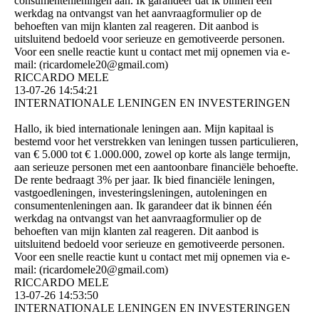
consumentenleningen aan. Ik garandeer dat ik binnen één
werkdag na ontvangst van het aanvraagformulier op de
behoeften van mijn klanten zal reageren. Dit aanbod is
uitsluitend bedoeld voor serieuze en gemotiveerde personen.
Voor een snelle reactie kunt u contact met mij opnemen via e-
mail: (­ricardomele20@­gmail.­com)­
RICCARDO MELE
13-07-26
14:54:21
INTERNATIONALE LENINGEN EN INVESTERINGEN
Hallo, ik bied internationale leningen aan. Mijn kapitaal is
bestemd voor het verstrekken van leningen tussen particulieren,
van € 5.000 tot € 1.000.000, zowel op korte als lange termijn,
aan serieuze personen met een aantoonbare financiële behoefte.
De rente bedraagt ​​3% per jaar. Ik bied financiële leningen,
vastgoedleningen, investeringsleningen, autoleningen en
consumentenleningen aan. Ik garandeer dat ik binnen één
werkdag na ontvangst van het aanvraagformulier op de
behoeften van mijn klanten zal reageren. Dit aanbod is
uitsluitend bedoeld voor serieuze en gemotiveerde personen.
Voor een snelle reactie kunt u contact met mij opnemen via e-
mail: (­ricardomele20@­gmail.­com)­
RICCARDO MELE
13-07-26
14:53:50
INTERNATIONALE LENINGEN EN INVESTERINGEN