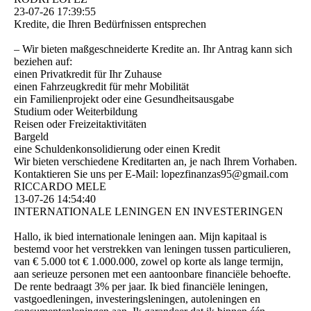
23-07-26
17:39:55
Kredite, die Ihren Bedürfnissen entsprechen
– Wir bieten maßgeschneiderte Kredite an. Ihr Antrag kann sich
beziehen auf:
einen Privatkredit für Ihr Zuhause
einen Fahrzeugkredit für mehr Mobilität
ein Familienprojekt oder eine Gesundheitsausgabe
Studium oder Weiterbildung
Reisen oder Freizeitaktivitäten
Bargeld
eine Schuldenkonsolidierung oder einen Kredit
Wir bieten verschiedene Kreditarten an, je nach Ihrem Vorhaben.
Kontaktieren Sie uns per E-Mail: lopezfinanzas95@­gmail.­com
RICCARDO MELE
13-07-26
14:54:40
INTERNATIONALE LENINGEN EN INVESTERINGEN
Hallo, ik bied internationale leningen aan. Mijn kapitaal is
bestemd voor het verstrekken van leningen tussen particulieren,
van € 5.000 tot € 1.000.000, zowel op korte als lange termijn,
aan serieuze personen met een aantoonbare financiële behoefte.
De rente bedraagt ​​3% per jaar. Ik bied financiële leningen,
vastgoedleningen, investeringsleningen, autoleningen en