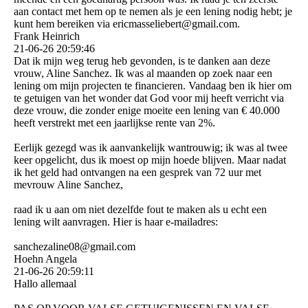
aan contact met hem op te nemen als je een lening nodig hebt; je
kunt hem bereiken via ericmasseliebert@­gmail.­com.­
Frank Heinrich
21-06-26
20:59:46
Dat ik mijn weg terug heb gevonden, is te danken aan deze
vrouw, Aline Sanchez. Ik was al maanden op zoek naar een
lening om mijn projecten te financieren. Vandaag ben ik hier om
te getuigen van het wonder dat God voor mij heeft verricht via
deze vrouw, die zonder enige moeite een lening van € 40.000
heeft verstrekt met een jaarlijkse rente van 2%.
Eerlijk gezegd was ik aanvankelijk wantrouwig; ik was al twee
keer opgelicht, dus ik moest op mijn hoede blijven. Maar nadat
ik het geld had ontvangen na een gesprek van 72 uur met
mevrouw Aline Sanchez,
raad ik u aan om niet dezelfde fout te maken als u echt een
lening wilt aanvragen. Hier is haar e-mailadres:
sanchezaline08@­gmail.­com
Hoehn Angela
21-06-26
20:59:11
Hallo allemaal