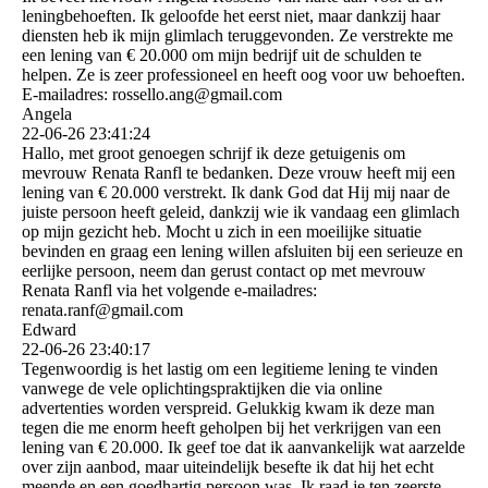
leningbehoeften. Ik geloofde het eerst niet, maar dankzij haar
diensten heb ik mijn glimlach teruggevonden. Ze verstrekte me
een lening van € 20.000 om mijn bedrijf uit de schulden te
helpen. Ze is zeer professioneel en heeft oog voor uw behoeften.
E-mailadres: rossello.ang@gmail.com
Angela
22-06-26
23:41:24
Hallo, met groot genoegen schrijf ik deze getuigenis om
mevrouw Renata Ranfl te bedanken. Deze vrouw heeft mij een
lening van € 20.000 verstrekt. Ik dank God dat Hij mij naar de
juiste persoon heeft geleid, dankzij wie ik vandaag een glimlach
op mijn gezicht heb. Mocht u zich in een moeilijke situatie
bevinden en graag een lening willen afsluiten bij een serieuze en
eerlijke persoon, neem dan gerust contact op met mevrouw
Renata Ranfl via het volgende e-mailadres:
renata.ranf@gmail.com
Edward
22-06-26
23:40:17
Tegenwoordig is het lastig om een ​​legitieme lening te vinden
vanwege de vele oplichtingspraktijken die via online
advertenties worden verspreid. Gelukkig kwam ik deze man
tegen die me enorm heeft geholpen bij het verkrijgen van een
lening van € 20.000. Ik geef toe dat ik aanvankelijk wat aarzelde
over zijn aanbod, maar uiteindelijk besefte ik dat hij het echt
meende en een goedhartig persoon was. Ik raad je ten zeerste