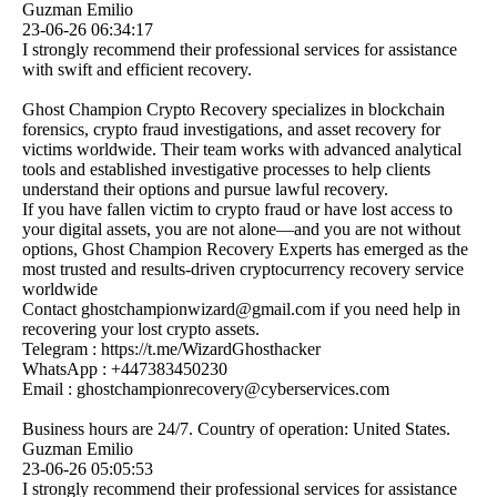
Guzman Emilio
23-06-26
06:34:17
I strongly recommend their professional services for assistance
with swift and efficient recovery.
Ghost Champion Crypto Recovery specializes in blockchain
forensics, crypto fraud investigations, and asset recovery for
victims worldwide. Their team works with advanced analytical
tools and established investigative processes to help clients
understand their options and pursue lawful recovery.
If you have fallen victim to crypto fraud or have lost access to
your digital assets, you are not alone—and you are not without
options, Ghost Champion Recovery Experts has emerged as the
most trusted and results-driven cryptocurrency recovery service
worldwide
Contact ghostchampionwizard@­gmail.­com if you need help in
recovering your lost crypto assets.
Telegram : https:­//­t.­me/­WizardGhosthacker
WhatsApp : +447383450230
Email : ghostchampionrecovery@­cyberservices.­com
Business hours are 24/7. Country of operation: United States.
Guzman Emilio
23-06-26
05:05:53
I strongly recommend their professional services for assistance