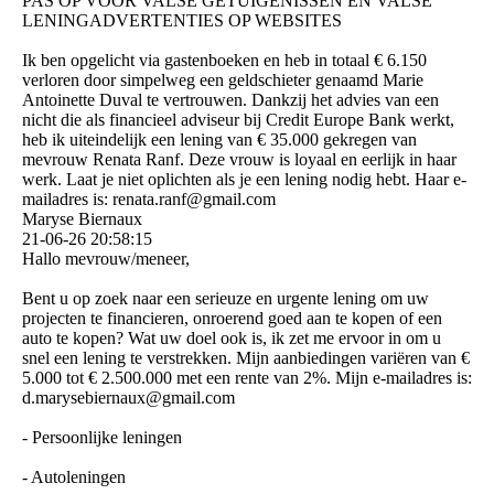
PAS OP VOOR VALSE GETUIGENISSEN EN VALSE
LENINGADVERTENTIES OP WEBSITES
Ik ben opgelicht via gastenboeken en heb in totaal € 6.150
verloren door simpelweg een geldschieter genaamd Marie
Antoinette Duval te vertrouwen. Dankzij het advies van een
nicht die als financieel adviseur bij Credit Europe Bank werkt,
heb ik uiteindelijk een lening van € 35.000 gekregen van
mevrouw Renata Ranf. Deze vrouw is loyaal en eerlijk in haar
werk. Laat je niet oplichten als je een lening nodig hebt. Haar e-
mailadres is: renata.ranf@gmail.com
Maryse Biernaux
21-06-26
20:58:15
Hallo mevrouw/meneer,
Bent u op zoek naar een serieuze en urgente lening om uw
projecten te financieren, onroerend goed aan te kopen of een
auto te kopen? Wat uw doel ook is, ik zet me ervoor in om u
snel een lening te verstrekken. Mijn aanbiedingen variëren van €
5.000 tot € 2.500.000 met een rente van 2%. Mijn e-mailadres is:
d.­marysebiernaux@­gmail.­com
- Persoonlijke leningen
- Autoleningen