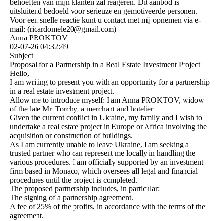
behoeften van mijn klanten zal reageren. Dit aanbod is
uitsluitend bedoeld voor serieuze en gemotiveerde personen.
Voor een snelle reactie kunt u contact met mij opnemen via e-
mail: (­ricardomele20@­gmail.­com)­
Anna PROKTOV
02-07-26
04:32:49
Subject
Proposal for a Partnership in a Real Estate Investment Project
Hello,
I am writing to present you with an opportunity for a partnership
in a real estate investment project.
Allow me to introduce myself: I am Anna PROKTOV, widow
of the late Mr. Torchy, a merchant and hotelier.
Given the current conflict in Ukraine, my family and I wish to
undertake a real estate project in Europe or Africa involving the
acquisition or construction of buildings.
As I am currently unable to leave Ukraine, I am seeking a
trusted partner who can represent me locally in handling the
various procedures. I am officially supported by an investment
firm based in Monaco, which oversees all legal and financial
procedures until the project is completed.
The proposed partnership includes, in particular:
The signing of a partnership agreement.
A fee of 25% of the profits, in accordance with the terms of the
agreement.