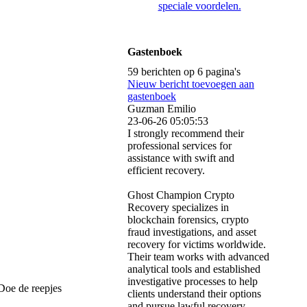
speciale voordelen.
Gastenboek
59 berichten op 6 pagina's
Nieuw bericht toevoegen aan
gastenboek
Guzman Emilio
23-06-26
05:05:53
I strongly recommend their
professional services for
assistance with swift and
efficient recovery.
Ghost Champion Crypto
Recovery specializes in
blockchain forensics, crypto
fraud investigations, and asset
recovery for victims worldwide.
Their team works with advanced
analytical tools and established
investigative processes to help
 Doe de reepjes
clients understand their options
and pursue lawful recovery.