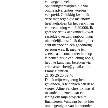
vanwege de vele
oplichtingspraktijken die via
online advertenties worden
verspreid. Gelukkig kwam ik
deze man tegen die me enorm
heeft geholpen bij het verkrijgen
van een lening van € 20.000. Ik
geef toe dat ik aanvankelijk wat
aarzelde over zijn aanbod, maar
uiteindelijk besefte ik dat hij het
echt meende en een goedhartig
persoon was. Ik raad je ten
zeerste aan contact met hem op
te nemen als je een lening nodig
hebt; je kunt hem bereiken via
ericmasseliebert@­gmail.­com.­
Frank Heinrich
21-06-26
20:59:46
Dat ik mijn weg terug heb
gevonden, is te danken aan deze
vrouw, Aline Sanchez. Ik was al
maanden op zoek naar een
lening om mijn projecten te
financieren. Vandaag ben ik hier
om te getuigen van het wonder