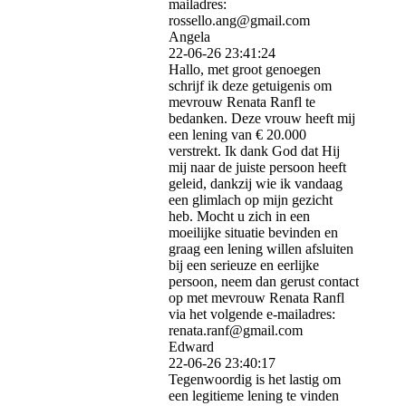
mailadres:
rossello.ang@gmail.com
Angela
22-06-26
23:41:24
Hallo, met groot genoegen
schrijf ik deze getuigenis om
mevrouw Renata Ranfl te
bedanken. Deze vrouw heeft mij
een lening van € 20.000
verstrekt. Ik dank God dat Hij
mij naar de juiste persoon heeft
geleid, dankzij wie ik vandaag
een glimlach op mijn gezicht
heb. Mocht u zich in een
moeilijke situatie bevinden en
graag een lening willen afsluiten
bij een serieuze en eerlijke
persoon, neem dan gerust contact
op met mevrouw Renata Ranfl
via het volgende e-mailadres:
renata.ranf@gmail.com
Edward
22-06-26
23:40:17
Tegenwoordig is het lastig om
een ​​legitieme lening te vinden