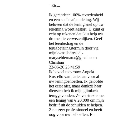
- Etc...
Ik garandeer 100% tevredenheid
en een snelle afhandeling. Wij
beloven dat de lening snel op uw
rekening wordt gestort. U kunt er
echt op rekenen dat ik u help uw
dromen te verwezenlijken. Geef
het leenbedrag en de
terugbetalingstermijn door via
mijn e-mailadres: d.­
marysebiernaux@­gmail.­com
Christian
22-06-26
23:41:59
Ik beveel mevrouw Angela
Rossello van harte aan voor al
uw leningbehoeften. Ik geloofde
het eerst niet, maar dankzij haar
diensten heb ik mijn glimlach
teruggevonden. Ze verstrekte me
een lening van € 20.000 om mijn
bedrijf uit de schulden te helpen.
Ze is zeer professioneel en heeft
oog voor uw behoeften. E-