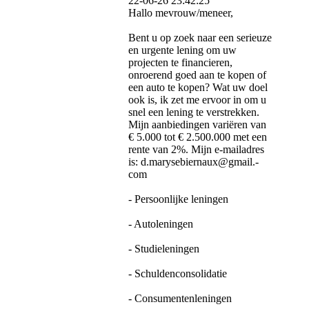
22-06-26
23:42:25
Hallo mevrouw/meneer,
Bent u op zoek naar een serieuze
en urgente lening om uw
projecten te financieren,
onroerend goed aan te kopen of
een auto te kopen? Wat uw doel
ook is, ik zet me ervoor in om u
snel een lening te verstrekken.
Mijn aanbiedingen variëren van
€ 5.000 tot € 2.500.000 met een
rente van 2%. Mijn e-mailadres
is: d.­marysebiernaux@­gmail.­
com
- Persoonlijke leningen
- Autoleningen
- Studieleningen
- Schuldenconsolidatie
- Consumentenleningen