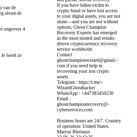
If you have fallen victim to
ap van de
crypto fraud or have lost access
eg alvast de
to your digital assets, you are not
alone—and you are not without
options, Ghost Champion
et ongeveer 4
Recovery Experts has emerged
as the most trusted and results-
driven cryptocurrency recovery
service worldwide
Contact
 Je hoeft ze
ghostchampionwizard@­gmail.­
com if you need help in
recovering your lost crypto
assets.
Telegram : https:­//­t.­me/­
WizardGhosthacker
WhatsApp : +447383450230
Email :
ghostchampionrecovery@­
cyberservices.­com
Business hours are 24/7. Country
of operation: United States.
Maryse Biernaux