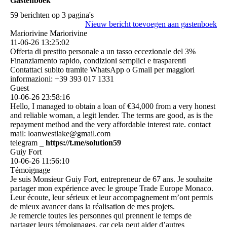
Gastenboek
59 berichten op 3 pagina's
Nieuw bericht toevoegen aan gastenboek
Mariorivine Mariorivine
11-06-26
13:25:02
Offerta di prestito personale a un tasso eccezionale del 3%
Finanziamento rapido, condizioni semplici e trasparenti
Contattaci subito tramite WhatsApp o Gmail per maggiori
informazioni: +39 393 017 1331
Guest
10-06-26
23:58:16
Hello, I managed to obtain a loan of €34,000 from a very honest
and reliable woman, a legit lender. The terms are good, as is the
repayment method and the very affordable interest rate. contact
mail: loanwestlake@gmail.com
telegram
_ https:­//­t.­me/­solution59
Guiy Fort
10-06-26
11:56:10
Témoignage
Je suis Monsieur Guiy Fort, entrepreneur de 67 ans. Je souhaite
partager mon expérience avec le groupe Trade Europe Monaco.
Leur écoute, leur sérieux et leur accompagnement m’ont permis
de mieux avancer dans la réalisation de mes projets.
Je remercie toutes les personnes qui prennent le temps de
partager leurs témoignages, car cela peut aider d’autres