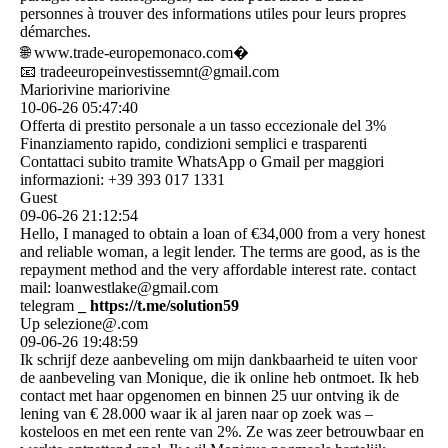
personnes à trouver des informations utiles pour leurs propres
démarches.
🌐 www.­trade-­europemonaco.­com⁠­�
📧 tradeeuropeinvestissemn­t@­gmail.­com
Mariorivine mariorivine
10-06-26
05:47:40
Offerta di prestito personale a un tasso eccezionale del 3%
Finanziamento rapido, condizioni semplici e trasparenti
Contattaci subito tramite WhatsApp o Gmail per maggiori
informazioni: +39 393 017 1331
Guest
09-06-26
21:12:54
Hello, I managed to obtain a loan of €34,000 from a very honest
and reliable woman, a legit lender. The terms are good, as is the
repayment method and the very affordable interest rate. contact
mail: loanwestlake@gmail.com
telegram
_ https:­//­t.­me/­solution59
Up selezione@.com
09-06-26
19:48:59
Ik schrijf deze aanbeveling om mijn dankbaarheid te uiten voor
de aanbeveling van Monique, die ik online heb ontmoet. Ik heb
contact met haar opgenomen en binnen 25 uur ontving ik de
lening van € 28.000 waar ik al jaren naar op zoek was –
kosteloos en met een rente van 2%. Ze was zeer betrouwbaar en