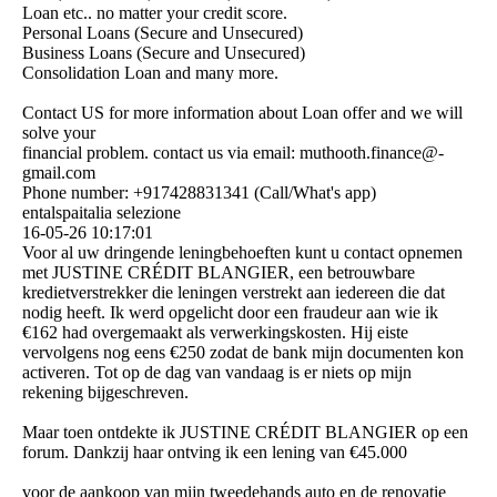
Loan etc.. no matter your credit score.
Personal Loans (Secure and Unsecured)
Business Loans (Secure and Unsecured)
Consolidation Loan and many more.
Contact US for more information about Loan offer and we will
solve your
financial problem. contact us via email: muthooth.­finance@­
gmail.­com
Phone number: +917428831341 (Call/What's app)
entalspaitalia selezione
16-05-26
10:17:01
Voor al uw dringende leningbehoeften kunt u contact opnemen
met JUSTINE CRÉDIT BLANGIER, een betrouwbare
kredietverstrekker die leningen verstrekt aan iedereen die dat
nodig heeft. Ik werd opgelicht door een fraudeur aan wie ik
€162 had overgemaakt als verwerkingskosten. Hij eiste
vervolgens nog eens €250 zodat de bank mijn documenten kon
activeren. Tot op de dag van vandaag is er niets op mijn
rekening bijgeschreven.
Maar toen ontdekte ik JUSTINE CRÉDIT BLANGIER op een
forum. Dankzij haar ontving ik een lening van €45.000
voor de aankoop van mijn tweedehands auto en de renovatie