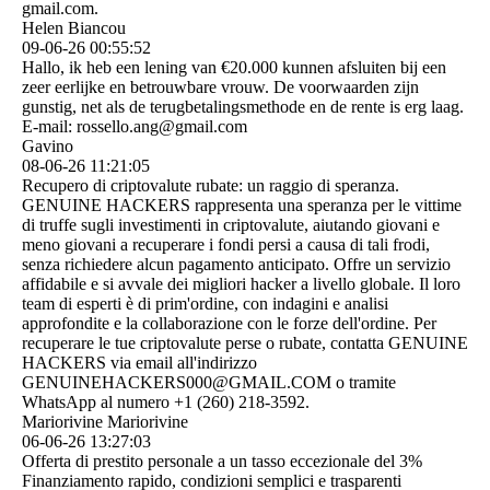
gmail.­com.­
Helen Biancou
09-06-26
00:55:52
Hallo, ik heb een lening van €20.000 kunnen afsluiten bij een
zeer eerlijke en betrouwbare vrouw. De voorwaarden zijn
gunstig, net als de terugbetalingsmethode en de rente is erg laag.
E-mail: rossello.ang@gmail.com
Gavino
08-06-26
11:21:05
Recupero di criptovalute rubate: un raggio di speranza.
GENUINE HACKERS rappresenta una speranza per le vittime
di truffe sugli investimenti in criptovalute, aiutando giovani e
meno giovani a recuperare i fondi persi a causa di tali frodi,
senza richiedere alcun pagamento anticipato. Offre un servizio
affidabile e si avvale dei migliori hacker a livello globale. Il loro
team di esperti è di prim'ordine, con indagini e analisi
approfondite e la collaborazione con le forze dell'ordine. Per
recuperare le tue criptovalute perse o rubate, contatta GENUINE
HACKERS via email all'indirizzo
GENUINEHACKERS000@­GMAIL.­COM o tramite
WhatsApp al numero +1 (260) 218-3592.
Mariorivine Mariorivine
06-06-26
13:27:03
Offerta di prestito personale a un tasso eccezionale del 3%
Finanziamento rapido, condizioni semplici e trasparenti