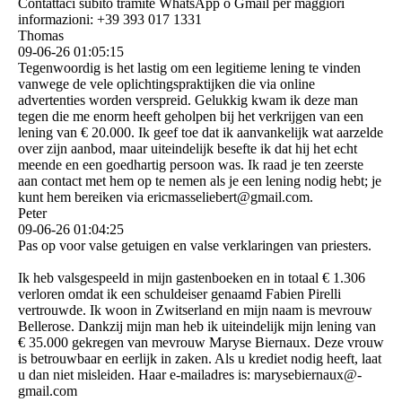
Contattaci subito tramite WhatsApp o Gmail per maggiori
informazioni: +39 393 017 1331
Thomas
09-06-26
01:05:15
Tegenwoordig is het lastig om een ​​legitieme lening te vinden
vanwege de vele oplichtingspraktijken die via online
advertenties worden verspreid. Gelukkig kwam ik deze man
tegen die me enorm heeft geholpen bij het verkrijgen van een
lening van € 20.000. Ik geef toe dat ik aanvankelijk wat aarzelde
over zijn aanbod, maar uiteindelijk besefte ik dat hij het echt
meende en een goedhartig persoon was. Ik raad je ten zeerste
aan contact met hem op te nemen als je een lening nodig hebt; je
kunt hem bereiken via ericmasseliebert@­gmail.­com.­
Peter
09-06-26
01:04:25
Pas op voor valse getuigen en valse verklaringen van priesters.
Ik heb valsgespeeld in mijn gastenboeken en in totaal € 1.306
verloren omdat ik een schuldeiser genaamd Fabien Pirelli
vertrouwde. Ik woon in Zwitserland en mijn naam is mevrouw
Bellerose. Dankzij mijn man heb ik uiteindelijk mijn lening van
€ 35.000 gekregen van mevrouw Maryse Biernaux. Deze vrouw
is betrouwbaar en eerlijk in zaken. Als u krediet nodig heeft, laat
u dan niet misleiden. Haar e-mailadres is: marysebiernaux@­
gmail.­com