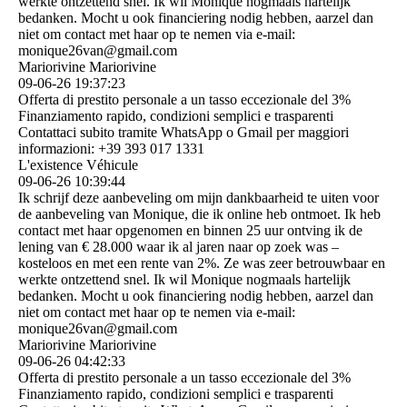
werkte ontzettend snel. Ik wil Monique nogmaals hartelijk
bedanken. Mocht u ook financiering nodig hebben, aarzel dan
niet om contact met haar op te nemen via e-mail:
monique26van@gmail.com
Mariorivine Mariorivine
09-06-26
19:37:23
Offerta di prestito personale a un tasso eccezionale del 3%
Finanziamento rapido, condizioni semplici e trasparenti
Contattaci subito tramite WhatsApp o Gmail per maggiori
informazioni: +39 393 017 1331
L'existence Véhicule
09-06-26
10:39:44
Ik schrijf deze aanbeveling om mijn dankbaarheid te uiten voor
de aanbeveling van Monique, die ik online heb ontmoet. Ik heb
contact met haar opgenomen en binnen 25 uur ontving ik de
lening van € 28.000 waar ik al jaren naar op zoek was –
kosteloos en met een rente van 2%. Ze was zeer betrouwbaar en
werkte ontzettend snel. Ik wil Monique nogmaals hartelijk
bedanken. Mocht u ook financiering nodig hebben, aarzel dan
niet om contact met haar op te nemen via e-mail:
monique26van@gmail.com
Mariorivine Mariorivine
09-06-26
04:42:33
Offerta di prestito personale a un tasso eccezionale del 3%
Finanziamento rapido, condizioni semplici e trasparenti