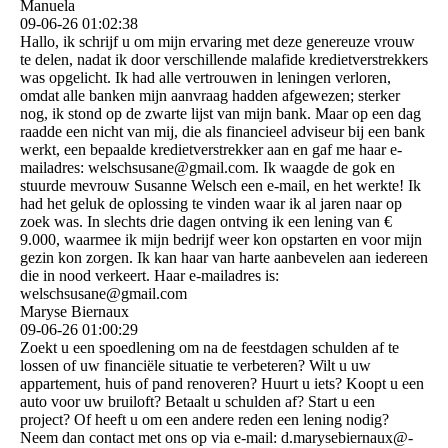
Manuela
09-06-26
01:02:38
Hallo, ik schrijf u om mijn ervaring met deze genereuze vrouw
te delen, nadat ik door verschillende malafide kredietverstrekkers
was opgelicht. Ik had alle vertrouwen in leningen verloren,
omdat alle banken mijn aanvraag hadden afgewezen; sterker
nog, ik stond op de zwarte lijst van mijn bank. Maar op een dag
raadde een nicht van mij, die als financieel adviseur bij een bank
werkt, een bepaalde kredietverstrekker aan en gaf me haar e-
mailadres: welschsusane@gmail.com. Ik waagde de gok en
stuurde mevrouw Susanne Welsch een e-mail, en het werkte! Ik
had het geluk de oplossing te vinden waar ik al jaren naar op
zoek was. In slechts drie dagen ontving ik een lening van €
9.000, waarmee ik mijn bedrijf weer kon opstarten en voor mijn
gezin kon zorgen. Ik kan haar van harte aanbevelen aan iedereen
die in nood verkeert. Haar e-mailadres is:
welschsusane@gmail.com
Maryse Biernaux
09-06-26
01:00:29
Zoekt u een spoedlening om na de feestdagen schulden af ​​te
lossen of uw financiële situatie te verbeteren? Wilt u uw
appartement, huis of pand renoveren? Huurt u iets? Koopt u een
auto voor uw bruiloft? Betaalt u schulden af? Start u een
project? Of heeft u om een ​​andere reden een lening nodig?
Neem dan contact met ons op via e-mail: d.­marysebiernaux@­