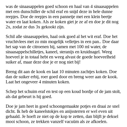
was de sinaasappelen goed schoon en haal van 4 sinaasappelen
met een dunschiller de schil eraf en snijd deze in hele dunne
reepjes. Doe de reepjes in een pannetje met een klein beetje
water en laat koken. Als ze koken giet je ze af en doe je dit nog
2x, zodat ze dus 3x gekookt zijn.
Schil alle sinaasappelen, haal ook goed al het wit eraf. Doe het
vruchtvlees met zo min mogelijk velletjes in een pan.. Doe daar
het sap van de citroenen bij, samen met 100 ml water, de
sinaasappelschilletjes, kaneel, steranijs en kruidnagel. Weeg
hoeveel je in totaal hebt en weeg alvast de goede hoeveelheid
suiker af, maar deze doe je er nog niet bij!
Breng dit aan de kook en laat 10 minuten zachtjes koken. Doe
dan de suiker erbij, roer goed door en breng weer aan de kook.
Laat het ongeveer 4 minuten koken.
Schep het schuim eraf en test op een koud bordje of de jam stolt,
als dat gebeurt is hij goed.
Doe je jam heet in goed schoongemaakte potjes en draai ze snel
dicht. Ik heb de kaneelstokjes en anijssterren er wel even uit
gehaald. Je hoeft ze niet op de kop te zetten, dan blijft je deksel
mooi schoon, ze trekken vanzelf vacuüm als ze afkoelen.