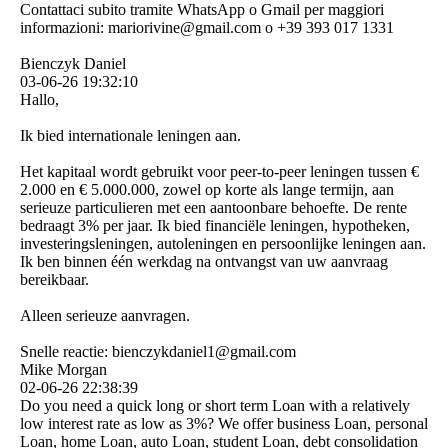
Contattaci subito tramite WhatsApp o Gmail per maggiori
informazioni: mariorivine@gmail.com o +39 393 017 1331
Bienczyk Daniel
03-06-26
19:32:10
Hallo,
Ik bied internationale leningen aan.
Het kapitaal wordt gebruikt voor peer-to-peer leningen tussen €
2.000 en € 5.000.000, zowel op korte als lange termijn, aan
serieuze particulieren met een aantoonbare behoefte. De rente
bedraagt ​​3% per jaar. Ik bied financiële leningen, hypotheken,
investeringsleningen, autoleningen en persoonlijke leningen aan.
Ik ben binnen één werkdag na ontvangst van uw aanvraag
bereikbaar.
Alleen serieuze aanvragen.
Snelle reactie: bienczykdaniel1@­gmail.­com
Mike Morgan
02-06-26
22:38:39
Do you need a quick long or short term Loan with a relatively
low interest rate as low as 3%? We offer business Loan, personal
Loan, home Loan, auto Loan, student Loan, debt consolidation