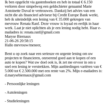
Ik ben opgelicht via gastenboeken en heb in totaal € 6.150
verloren door simpelweg een geldschieter genaamd Marie
Antoinette Duval te vertrouwen. Dankzij het advies van een
nicht die als financieel adviseur bij Credit Europe Bank werkt,
heb ik uiteindelijk een lening van € 35.000 gekregen van
mevrouw Renata Ranf. Deze vrouw is loyaal en eerlijk in haar
werk. Laat je niet oplichten als je een lening nodig hebt. Haar e-
mailadres is: renata.ranf@gmail.com
Maryse Biernaux
21-06-26
20:58:15
Hallo mevrouw/meneer,
Bent u op zoek naar een serieuze en urgente lening om uw
projecten te financieren, onroerend goed aan te kopen of een
auto te kopen? Wat uw doel ook is, ik zet me ervoor in om u
snel een lening te verstrekken. Mijn aanbiedingen variëren van €
5.000 tot € 2.500.000 met een rente van 2%. Mijn e-mailadres is:
d.­marysebiernaux@­gmail.­com
- Persoonlijke leningen
- Autoleningen
- Studieleningen