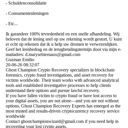
- Schuldenconsolidatie
- Consumentenleningen
- Etc...
Ik garandeer 100% tevredenheid en een snelle afhandeling. Wij
beloven dat de lening snel op uw rekening wordt gestort. U kunt
er echt op rekenen dat ik u help uw dromen te verwezenlijken.
Geef het leenbedrag en de terugbetalingstermijn door via mijn e-
mailadres: d.­marysebiernaux@­gmail.­com
Guzman Emilio
20-06-26
08:32:07
Ghost Champion Crypto Recovery specializes in blockchain
forensics, crypto fraud investigations, and asset recovery for
victims worldwide. Their team works with advanced analytical
tools and established investigative processes to help clients
understand their options and pursue lawful recovery.
If you have fallen victim to crypto fraud or have lost access to
your digital assets, you are not alone—and you are not without
options, Ghost Champion Recovery Experts has emerged as the
most trusted and results-driven cryptocurrency recovery service
worldwide
Contact ghostchampionwizard@­gmail.­com if you need help in
recovering your lost crypto assets.