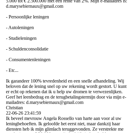
5.000 tot € 2.500.000 met een rente van 2%. Mijn e-mailadres is:
d.­marysebiernaux@­gmail.­com
- Persoonlijke leningen
- Autoleningen
- Studieleningen
- Schuldenconsolidatie
- Consumentenleningen
- Etc...
Ik garandeer 100% tevredenheid en een snelle afhandeling. Wij
beloven dat de lening snel op uw rekening wordt gestort. U kunt
er echt op rekenen dat ik u help uw dromen te verwezenlijken.
Geef het leenbedrag en de terugbetalingstermijn door via mijn e-
mailadres: d.­marysebiernaux@­gmail.­com
Christian
22-06-26
23:41:59
Ik beveel mevrouw Angela Rossello van harte aan voor al uw
leningbehoeften. Ik geloofde het eerst niet, maar dankzij haar
diensten heb ik mijn glimlach teruggevonden. Ze verstrekte me