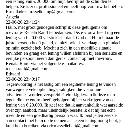
een lening van € 20.000 om mijn bedrijf uit de schulden te
helpen. Ze is zeer professioneel en heeft oog voor uw behoeften.
E-mailadres: rossello.ang@gmail.com
Angela
22-06-26
23:41:24
Hallo, met groot genoegen schrijf ik deze getuigenis om
mevrouw Renata Ranfl te bedanken. Deze vrouw heeft mij een
lening van € 20.000 verstrekt. Ik dank God dat Hij mij naar de
juiste persoon heeft geleid, dankzij wie ik vandaag een glimlach
op mijn gezicht heb. Mocht u zich in een moeilijke situatie
bevinden en graag een lening willen afsluiten bij een serieuze en
eerlijke persoon, neem dan gerust contact op met mevrouw
Renata Ranfl via het volgende e-mailadres:
renata.ranf@gmail.com
Edward
22-06-26
23:40:17
Tegenwoordig is het lastig om een ​​legitieme lening te vinden
vanwege de vele oplichtingspraktijken die via online
advertenties worden verspreid. Gelukkig kwam ik deze man
tegen die me enorm heeft geholpen bij het verkrijgen van een
lening van € 20.000. Ik geef toe dat ik aanvankelijk wat aarzelde
over zijn aanbod, maar uiteindelijk besefte ik dat hij het echt
meende en een goedhartig persoon was. Ik raad je ten zeerste
aan contact met hem op te nemen als je een lening nodig hebt; je
kunt hem bereiken via ericmasseliebert@­gmail.­com.­