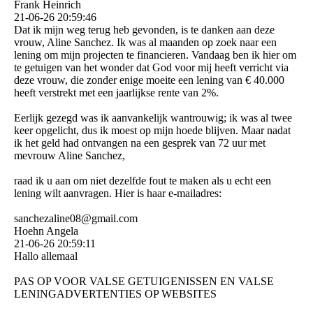
Frank Heinrich
21-06-26
20:59:46
Dat ik mijn weg terug heb gevonden, is te danken aan deze
vrouw, Aline Sanchez. Ik was al maanden op zoek naar een
lening om mijn projecten te financieren. Vandaag ben ik hier om
te getuigen van het wonder dat God voor mij heeft verricht via
deze vrouw, die zonder enige moeite een lening van € 40.000
heeft verstrekt met een jaarlijkse rente van 2%.
Eerlijk gezegd was ik aanvankelijk wantrouwig; ik was al twee
keer opgelicht, dus ik moest op mijn hoede blijven. Maar nadat
ik het geld had ontvangen na een gesprek van 72 uur met
mevrouw Aline Sanchez,
raad ik u aan om niet dezelfde fout te maken als u echt een
lening wilt aanvragen. Hier is haar e-mailadres:
sanchezaline08@­gmail.­com
Hoehn Angela
21-06-26
20:59:11
Hallo allemaal
PAS OP VOOR VALSE GETUIGENISSEN EN VALSE
LENINGADVERTENTIES OP WEBSITES