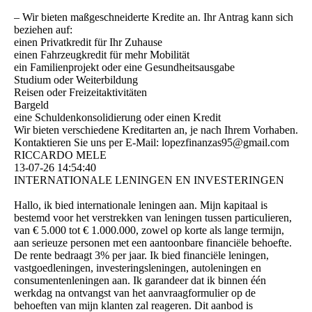
– Wir bieten maßgeschneiderte Kredite an. Ihr Antrag kann sich
beziehen auf:
einen Privatkredit für Ihr Zuhause
einen Fahrzeugkredit für mehr Mobilität
ein Familienprojekt oder eine Gesundheitsausgabe
Studium oder Weiterbildung
Reisen oder Freizeitaktivitäten
Bargeld
eine Schuldenkonsolidierung oder einen Kredit
Wir bieten verschiedene Kreditarten an, je nach Ihrem Vorhaben.
Kontaktieren Sie uns per E-Mail: lopezfinanzas95@­gmail.­com
RICCARDO MELE
13-07-26
14:54:40
INTERNATIONALE LENINGEN EN INVESTERINGEN
Hallo, ik bied internationale leningen aan. Mijn kapitaal is
bestemd voor het verstrekken van leningen tussen particulieren,
van € 5.000 tot € 1.000.000, zowel op korte als lange termijn,
aan serieuze personen met een aantoonbare financiële behoefte.
De rente bedraagt ​​3% per jaar. Ik bied financiële leningen,
vastgoedleningen, investeringsleningen, autoleningen en
consumentenleningen aan. Ik garandeer dat ik binnen één
werkdag na ontvangst van het aanvraagformulier op de
behoeften van mijn klanten zal reageren. Dit aanbod is