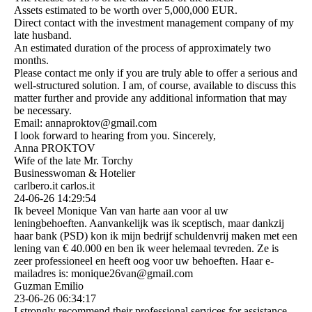
Assets estimated to be worth over 5,000,000 EUR.
Direct contact with the investment management company of my
late husband.
An estimated duration of the process of approximately two
months.
Please contact me only if you are truly able to offer a serious and
well-structured solution. I am, of course, available to discuss this
matter further and provide any additional information that may
be necessary.
Email: annaproktov@gmail.com
I look forward to hearing from you. Sincerely,
Anna PROKTOV
Wife of the late Mr. Torchy
Businesswoman & Hotelier
carlbero.it carlos.it
24-06-26
14:29:54
Ik beveel Monique Van van harte aan voor al uw
leningbehoeften. Aanvankelijk was ik sceptisch, maar dankzij
haar bank (PSD) kon ik mijn bedrijf schuldenvrij maken met een
lening van € 40.000 en ben ik weer helemaal tevreden. Ze is
zeer professioneel en heeft oog voor uw behoeften. Haar e-
mailadres is: monique26van@gmail.com
Guzman Emilio
23-06-26
06:34:17
I strongly recommend their professional services for assistance