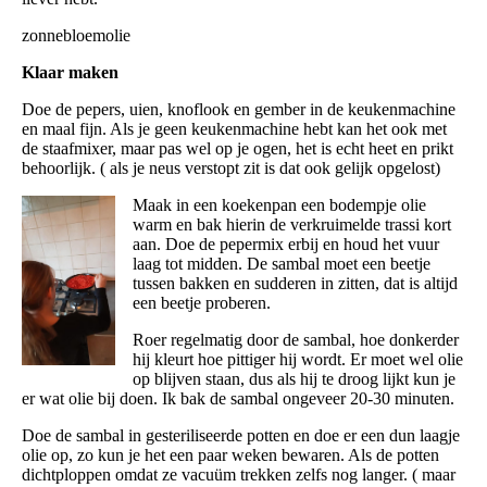
zonnebloemolie
Klaar maken
Doe de pepers, uien, knoflook en gember in de keukenmachine
en maal fijn. Als je geen keukenmachine hebt kan het ook met
de staafmixer, maar pas wel op je ogen, het is echt heet en prikt
behoorlijk. ( als je neus verstopt zit is dat ook gelijk opgelost)
Maak in een koekenpan een bodempje olie
warm en bak hierin de verkruimelde trassi kort
aan. Doe de pepermix erbij en houd het vuur
laag tot midden. De sambal moet een beetje
tussen bakken en sudderen in zitten, dat is altijd
een beetje proberen.
Roer regelmatig door de sambal, hoe donkerder
hij kleurt hoe pittiger hij wordt. Er moet wel olie
op blijven staan, dus als hij te droog lijkt kun je
er wat olie bij doen. Ik bak de sambal ongeveer 20-30 minuten.
Doe de sambal in gesteriliseerde potten en doe er een dun laagje
olie op, zo kun je het een paar weken bewaren. Als de potten
dichtploppen omdat ze vacuüm trekken zelfs nog langer. ( maar