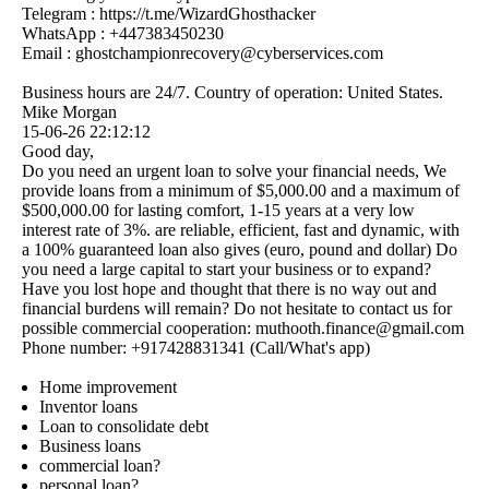
Telegram : https:­//­t.­me/­WizardGhosthacker
WhatsApp : +447383450230
Email : ghostchampionrecovery@­cyberservices.­com
Business hours are 24/7. Country of operation: United States.
Mike Morgan
15-06-26
22:12:12
Good day,
Do you need an urgent loan to solve your financial needs, We
provide loans from a minimum of $5,000.00 and a maximum of
$500,000.00 for lasting comfort, 1-15 years at a very low
interest rate of 3%. are reliable, efficient, fast and dynamic, with
a 100% guaranteed loan also gives (euro, pound and dollar) Do
you need a large capital to start your business or to expand?
Have you lost hope and thought that there is no way out and
financial burdens will remain? Do not hesitate to contact us for
possible commercial cooperation: muthooth.­finance@­gmail.­com
Phone number: +917428831341 (Call/What's app)
Home improvement
Inventor loans
Loan to consolidate debt
Business loans
commercial loan?
personal loan?