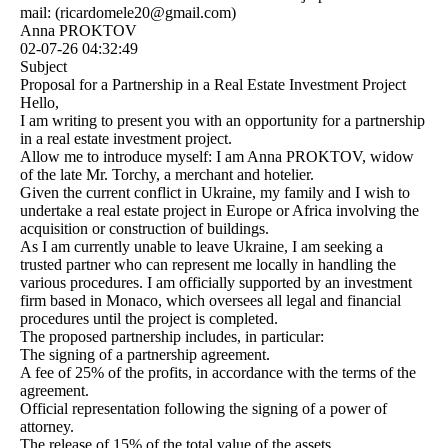
mail: (­ricardomele20@­gmail.­com)­
Anna PROKTOV
02-07-26
04:32:49
Subject
Proposal for a Partnership in a Real Estate Investment Project
Hello,
I am writing to present you with an opportunity for a partnership
in a real estate investment project.
Allow me to introduce myself: I am Anna PROKTOV, widow
of the late Mr. Torchy, a merchant and hotelier.
Given the current conflict in Ukraine, my family and I wish to
undertake a real estate project in Europe or Africa involving the
acquisition or construction of buildings.
As I am currently unable to leave Ukraine, I am seeking a
trusted partner who can represent me locally in handling the
various procedures. I am officially supported by an investment
firm based in Monaco, which oversees all legal and financial
procedures until the project is completed.
The proposed partnership includes, in particular:
The signing of a partnership agreement.
A fee of 25% of the profits, in accordance with the terms of the
agreement.
Official representation following the signing of a power of
attorney.
The release of 15% of the total value of the assets.