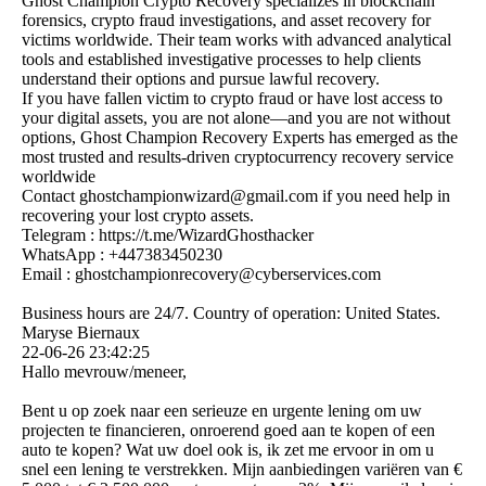
Ghost Champion Crypto Recovery specializes in blockchain
forensics, crypto fraud investigations, and asset recovery for
victims worldwide. Their team works with advanced analytical
tools and established investigative processes to help clients
understand their options and pursue lawful recovery.
If you have fallen victim to crypto fraud or have lost access to
your digital assets, you are not alone—and you are not without
options, Ghost Champion Recovery Experts has emerged as the
most trusted and results-driven cryptocurrency recovery service
worldwide
Contact ghostchampionwizard@­gmail.­com if you need help in
recovering your lost crypto assets.
Telegram : https:­//­t.­me/­WizardGhosthacker
WhatsApp : +447383450230
Email : ghostchampionrecovery@­cyberservices.­com
Business hours are 24/7. Country of operation: United States.
Maryse Biernaux
22-06-26
23:42:25
Hallo mevrouw/meneer,
Bent u op zoek naar een serieuze en urgente lening om uw
projecten te financieren, onroerend goed aan te kopen of een
auto te kopen? Wat uw doel ook is, ik zet me ervoor in om u
snel een lening te verstrekken. Mijn aanbiedingen variëren van €